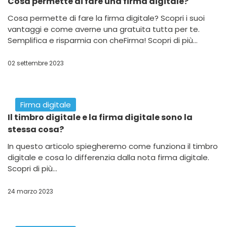
Comunicazione del Titolare Effettivo: c'è tempo
fino all'11 maggio per ridurre la sanzione
Comunicazione del Titolare Effettivo entro l'11 maggio
2024 l'unico modo per pagare multe meno pesanti.
Agisci ora per ridurre le sanzioni previste. Scopri di più...
22 aprile 2024
Firma digitale
Tutto quello che devi sapere sul valore legale
della firma digitale
Scopri la firma digitale: come funziona, il suo valore
legale e come ottenerla gratuitamente. Risparmia
tempo e firma documenti online in sicurezza. Leggi di
più...
23 febbraio 2024