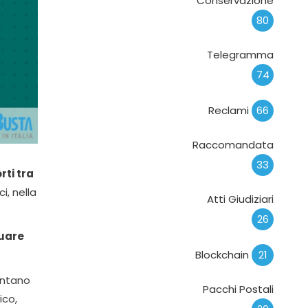
Conservazione
80
Telegramma
74
Reclami
66
Raccomandata
33
rti tra
i, nella
Atti Giudiziari
26
guare
Blockchain
21
entano
Pacchi Postali
ico,