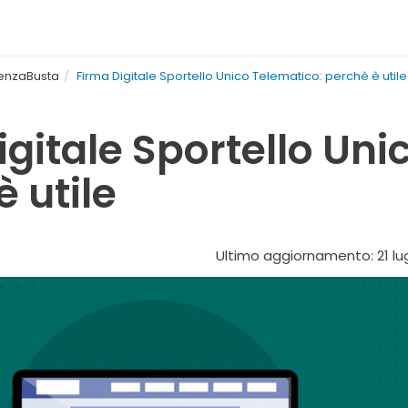
SenzaBusta
Firma Digitale Sportello Unico Telematico: perchè è utile
igitale Sportello Uni
 utile
Ultimo aggiornamento: 21 lug