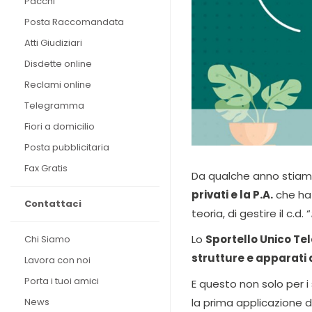
Pacchi
Posta Raccomandata
Atti Giudiziari
Disdette online
Reclami online
Telegramma
Fiori a domicilio
Posta pubblicitaria
Fax Gratis
Da qualche anno stiam
privati e la P.A.
che ha 
Contattaci
teoria, di gestire il c.d. “
Lo
Sportello Unico Te
Chi Siamo
strutture e apparati 
Lavora con noi
Porta i tuoi amici
E questo non solo per i
News
la prima applicazione di