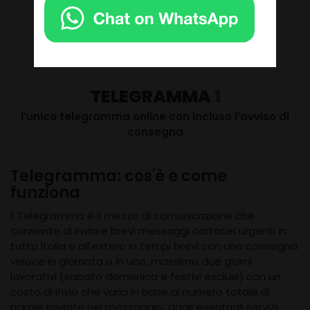
TELEGRAMMA
1
l’unico telegramma online con incluso l’avviso di
consegna
Telegramma: cos'è e come
funziona
Il Telegramma è il mezzo di comunicazione che
consente di inviare brevi messaggi cartacei urgenti in
tutta Italia e all’estero in tempi brevi con una consegna
veloce in giornata o in uno, massimo due giorni
lavorativi (sabato domenica e festivi esclusi) con un
costo di invio che varia in base al numero totale di
parole inserite nel messaggio, dagli eventuali servizi