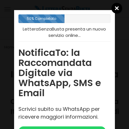
Toggle
navigation
50% Completato
LetteraSenzaBusta presenta un nuovo
servizio online...
Home
Telegramma e Fiori
Telegramma online
NotificaTo: la
Raccomandata
Telegramma Online:
Digitale via
Invio Immediato Senza
WhatsApp, SMS e
Andare in Posta
Email
Consegna in giornata in tutta
Scrivici subito su WhatsApp per
Italia • Frasi pronte • Avviso di
ricevere maggiori informazioni.
consegna