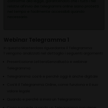
conforme alla legge, garantendoti che i tutti i file
relativi all'invio dei telegrammi online siano protetti
nel tempo e facilmente accessibili quando
necessario.
Webinar Telegramma 1
In questa Masterclass riguardante il Telegramma
1 vengono analizzati nel dettaglio i seguenti argomenti:
Presentazione LetteraSenzaBusta e webinar
Telegramma
Telegramma: cos’è e perché oggi è anche digitale
Cos’è il Telegramma Online, come funziona e il suo
valore legale
Quando e perché si invia un Telegramma
Cosa succede quando un Telegramma non viene