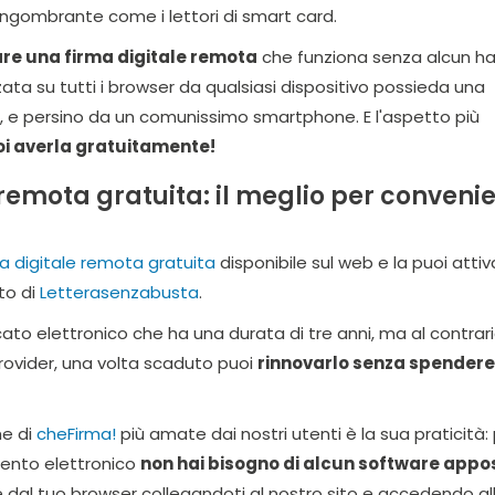
ngombrante come i lettori di smart card.
are una firma digitale remota
che funziona senza alcun h
zata su tutti i browser da qualsiasi dispositivo possieda una
, e persino da un comunissimo smartphone. E l'aspetto più
i averla gratuitamente!
 remota gratuita: il meglio per conveni
a digitale remota gratuita
disponibile sul web e la puoi attiv
to di
Letterasenzabusta
.
cato elettronico che ha una durata di tre anni, ma al contrari
i provider, una volta scaduto puoi
rinnovarlo senza spendere
he di
cheFirma!
più amate dai nostri utenti è la sua praticità:
mento elettronico
non hai bisogno di alcun software appo
e dal tuo browser collegandoti al nostro sito e accedendo al