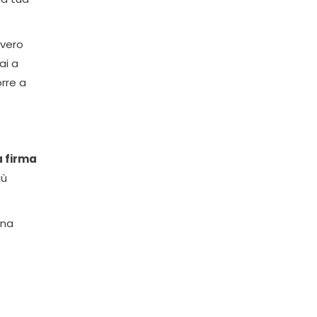
vvero
ai a
rre a
a firma
iù
una