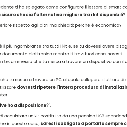
dente ti ho spiegato come configurare il lettore di smart c
i sicuro che sia l'alternativa migliore tra i kit disponibili?
feriore rispetto agli altri, ma chiediti: perché è economico?
 è il più ingombrante tra tutti i kit e, se tu dovessi avere biso
 documento elettronico mentre ti trovi fuori casa, saresti
n te, ammesso che tu riesca a trovare un dispositivo con il 
o che tu riesca a trovare un PC al quale collegare il lettore di
tilizzare
dovresti ripetere l'intera procedura di installaz
ter!
ive ho a disposizione?
".
 di acquistare un kit costituito da una pennina USB spenden
nche in questo caso,
saresti obbligato a portarlo sempre c