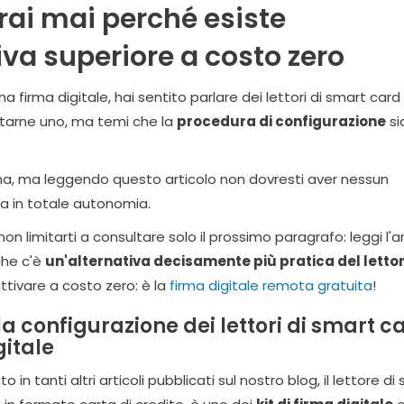
erai mai perché esiste
iva superiore a costo zero
na firma digitale, hai sentito parlare dei lettori di smart card
tarne uno, ma temi che la
procedura di configurazione
si
ma, ma leggendo questo articolo non dovresti aver nessun
a in totale autonomia.
 non limitarti a consultare solo il prossimo paragrafo: leggi l'a
 che c'è
un'alternativa decisamente più pratica del lettor
ttivare a costo zero: è la
firma digitale remota gratuita
!
a configurazione dei lettori di smart c
gitale
 tanti altri articoli pubblicati sul nostro blog, il lettore di