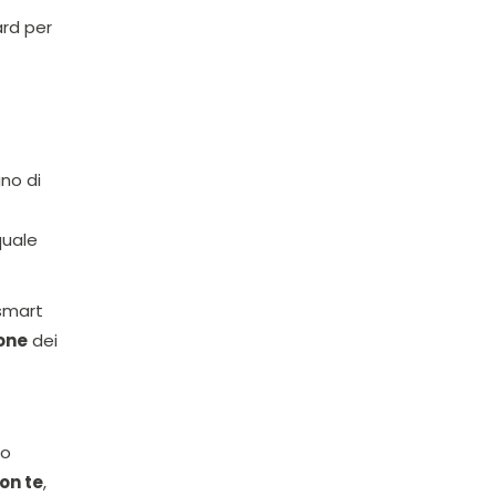
ard per
gno di
quale
 smart
ione
dei
do
on te
,