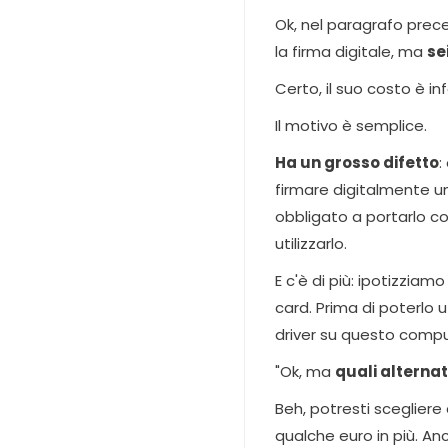
Ok, nel paragrafo prece
la firma digitale, ma
se
Certo, il suo costo è in
Il motivo è semplice.
Ha un grosso difetto
:
firmare digitalmente un
obbligato a portarlo co
utilizzarlo.
E c'è di più: ipotizziam
card. Prima di poterlo u
driver su questo compu
"Ok, ma
quali alternat
Beh, potresti scegliere
qualche euro in più. A