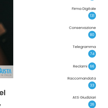
Firma Digitale
131
Conservazione
80
Telegramma
74
Reclami
66
Raccomandata
33
el
Atti Giudiziari
,
26