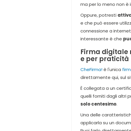
ma per lo meno non è i
Oppure, potresti
attiv
e che può essere utiliz
connessione a internet
interessante è che
puo
Firma digitale
e per praticità
CheFirma!
è l'unica
firm
direttamente qui, sul si
È collegata a un certifi
quelli forniti dagli altr
solo centesimo
.
Una delle caratteristic
applicarla su un docu
Puoi farlo direttament