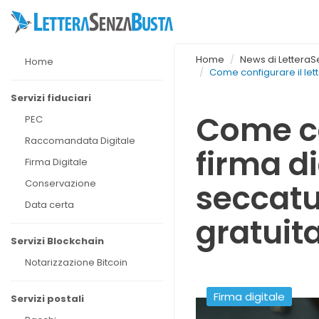
Home
News di Lettera
Home
Come configurare il let
Servizi fiduciari
Come co
PEC
Raccomandata Digitale
firma d
Firma Digitale
Conservazione
seccatu
Data certa
gratuit
Servizi Blockchain
Notarizzazione Bitcoin
Firma digitale
Servizi postali