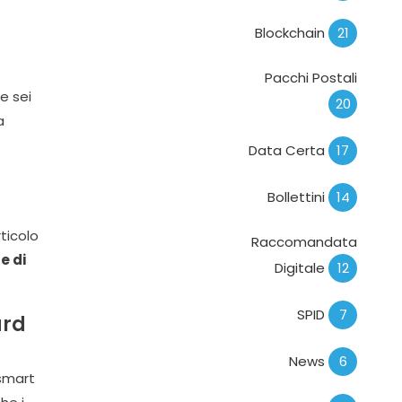
Blockchain
21
Pacchi Postali
 e sei
20
a
Data Certa
17
Bollettini
14
rticolo
Raccomandata
e di
Digitale
12
SPID
7
ard
News
6
 smart