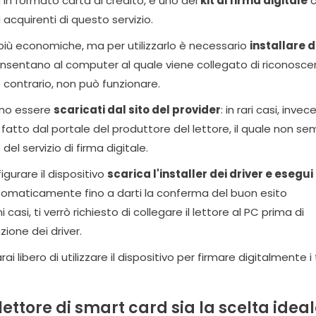
 in formato carta di credito, è uno dei
kit di firma digitale
c
 acquirenti di questo servizio.
 più economiche, ma per utilizzarlo è necessario
installare d
sentano al computer al quale viene collegato di riconoscer
 contrario, non può funzionare.
sono essere
scaricati dal sito del provider
: in rari casi, invece,
atto dal portale del produttore del lettore, il quale non se
 del servizio di firma digitale.
gurare il dispositivo
scarica l'installer dei driver e esegui i
omaticamente fino a darti la conferma del buon esito
i casi, ti verrò richiesto di collegare il lettore al PC prima di
zione dei driver.
i libero di utilizzare il dispositivo per firmare digitalmente i 
 lettore di smart card sia la scelta idea