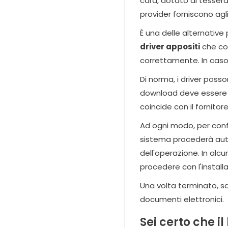
card, dotato di tessera
provider forniscono agli
È una delle alternative
driver appositi
che con
correttamente. In caso
Di norma, i driver pos
download deve essere f
coincide con il fornitore
Ad ogni modo, per confi
sistema procederà aut
dell'operazione. In alcun
procedere con l'installa
Una volta terminato, sara
documenti elettronici.
Sei certo che il