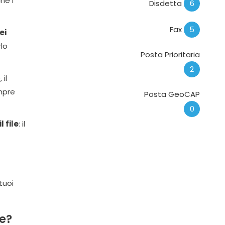
he i
Disdetta
6
Fax
5
ei
lo
Posta Prioritaria
2
 il
mpre
Posta GeoCAP
0
l file
: il
tuoi
le?