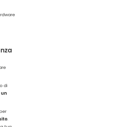
ardware
enza
are
o di
 un
 per
sito
.
la tua