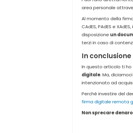
area personale attraver
Al momento della firma 
CAdES, PAdES e XAdES, i
disposizione
un docume
terzi in caso di contenz
In conclusione
In questo articolo ti h
digitale
. Ma, diciamoci
intenzionato ad acquis
Perché investire del d
firma digitale remota g
Non sprecare denaro