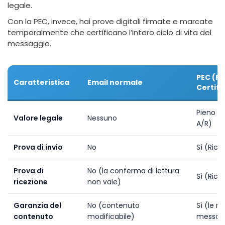
legale.
Con la PEC, invece, hai prove digitali firmate e marcate
temporalmente che certificano l’intero ciclo di vita del
messaggio.
PEC (Po
Caratteristica
Email normale
Certifi
Pieno 
Valore legale
Nessuno
A/R)
Prova di invio
No
Sì (Rice
Prova di
No (la conferma di lettura
Sì (Ric
ricezione
non vale)
Garanzia del
No (contenuto
Sì (le ri
contenuto
modificabile)
messag