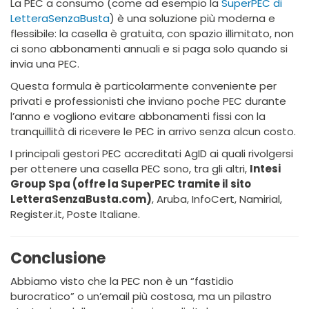
La PEC a consumo (come ad esempio la
SuperPEC di
LetteraSenzaBusta
) è una soluzione più moderna e
flessibile: la casella è gratuita, con spazio illimitato, non
ci sono abbonamenti annuali e si paga solo quando si
invia una PEC.
Questa formula è particolarmente conveniente per
privati e professionisti che inviano poche PEC durante
l’anno e vogliono evitare abbonamenti fissi con la
tranquillità di ricevere le PEC in arrivo senza alcun costo.
I principali gestori PEC accreditati AgID ai quali rivolgersi
per ottenere una casella PEC sono, tra gli altri,
Intesi
Group Spa (offre la SuperPEC tramite il sito
LetteraSenzaBusta.com)
, Aruba, InfoCert, Namirial,
Register.it, Poste Italiane.
Conclusione
Abbiamo visto che la PEC non è un “fastidio
burocratico” o un’email più costosa, ma un pilastro