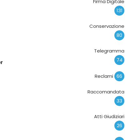
Firma Digitale
131
Conservazione
80
Telegramma
74
er
Reclami
66
Raccomandata
33
Atti Giudiziari
26