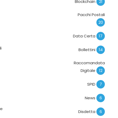
Blockchain
21
Pacchi Postali
20
Data Certa
17
i
Bollettini
14
Raccomandata
Digitale
12
SPID
7
News
6
te
Disdetta
6