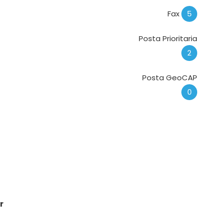
Fax
5
Posta Prioritaria
2
Posta GeoCAP
0
r