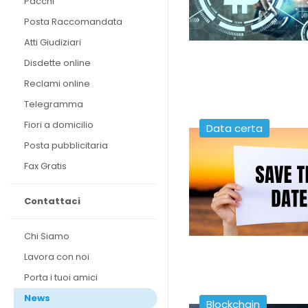
Pacchi
Posta Raccomandata
Atti Giudiziari
Disdette online
Reclami online
Telegramma
Fiori a domicilio
Data certa
Posta pubblicitaria
Fax Gratis
Contattaci
Chi Siamo
Lavora con noi
Porta i tuoi amici
News
Blockchain