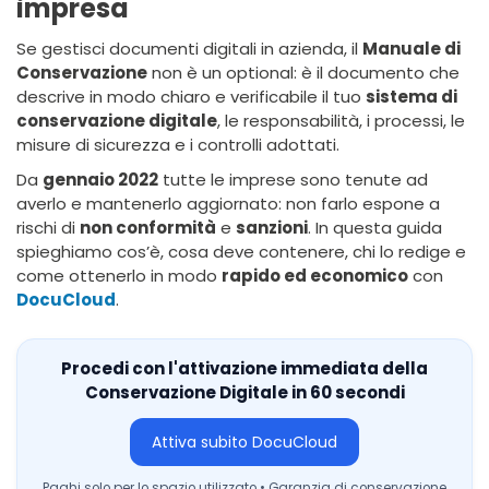
impresa
Se gestisci documenti digitali in azienda, il
Manuale di
Conservazione
non è un optional: è il documento che
descrive in modo chiaro e verificabile il tuo
sistema di
conservazione digitale
, le responsabilità, i processi, le
misure di sicurezza e i controlli adottati.
Da
gennaio 2022
tutte le imprese sono tenute ad
averlo e mantenerlo aggiornato: non farlo espone a
rischi di
non conformità
e
sanzioni
. In questa guida
spieghiamo cos’è, cosa deve contenere, chi lo redige e
come ottenerlo in modo
rapido ed economico
con
DocuCloud
.
Procedi con l'attivazione immediata della
Conservazione Digitale in 60 secondi
Attiva subito DocuCloud
Paghi solo per lo spazio utilizzato • Garanzia di conservazione