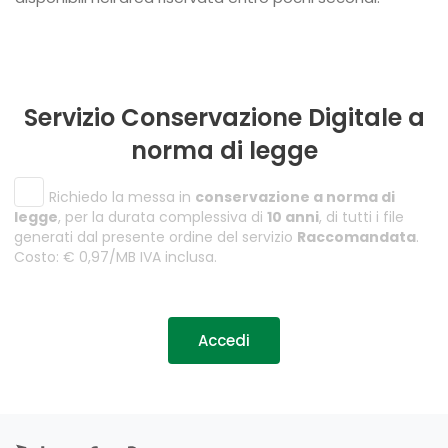
Servizio Conservazione Digitale a
norma di legge
Richiedo la messa in
conservazione a norma di
legge
, per la durata complessiva di
10 anni
, di tutti i file
generati dal presente ordine del servizio
Raccomandata
.
Costo: € 0,97/MB IVA inclusa.
Accedi