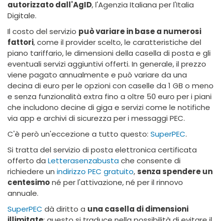
autorizzato dall'AgID
, l'Agenzia Italiana per l'Italia
Digitale.
Il costo del servizio
può variare in base a numerosi
fattori
, come il provider scelto, le caratteristiche del
piano tariffario, le dimensioni della casella di posta e gli
eventuali servizi aggiuntivi offerti. In generale, il prezzo
viene pagato annualmente e può variare da una
decina di euro per le opzioni con caselle da 1 GB o meno
e senza funzionalità extra fino a oltre 50 euro per i piani
che includono decine di giga e servizi come le notifiche
via app e archivi di sicurezza per i messaggi PEC.
C'è però un'eccezione a tutto questo:
SuperPEC
.
Si tratta del servizio di posta elettronica certificata
offerto da
Letterasenzabusta
che consente di
richiedere un
indirizzo PEC gratuito
,
senza spendere un
centesimo
né per l'attivazione, né per il rinnovo
annuale.
SuperPEC
dà diritto a
una casella di dimensioni
illimitate
: questo si traduce nella possibilità di evitare il