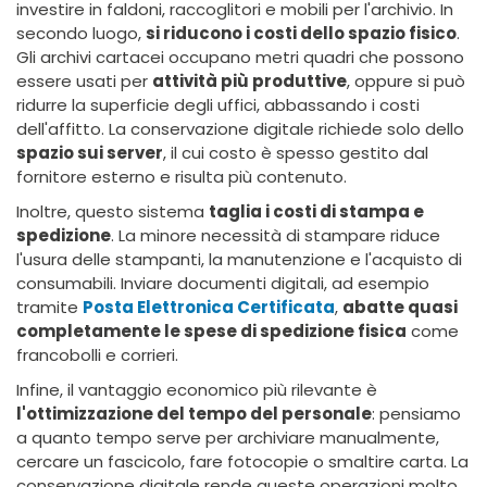
investire in faldoni, raccoglitori e mobili per l'archivio. In
secondo luogo,
si riducono i costi dello spazio fisico
.
Gli archivi cartacei occupano metri quadri che possono
essere usati per
attività più produttive
, oppure si può
ridurre la superficie degli uffici, abbassando i costi
dell'affitto. La conservazione digitale richiede solo dello
spazio sui server
, il cui costo è spesso gestito dal
fornitore esterno e risulta più contenuto.
Inoltre, questo sistema
taglia i costi di stampa e
spedizione
. La minore necessità di stampare riduce
l'usura delle stampanti, la manutenzione e l'acquisto di
consumabili. Inviare documenti digitali, ad esempio
tramite
Posta Elettronica Certificata
,
abatte quasi
completamente le spese di spedizione fisica
come
francobolli e corrieri.
Infine, il vantaggio economico più rilevante è
l'ottimizzazione del tempo del personale
: pensiamo
a quanto tempo serve per archiviare manualmente,
cercare un fascicolo, fare fotocopie o smaltire carta. La
conservazione digitale rende queste operazioni molto