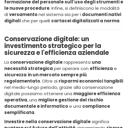
formazione del personale sull'uso degli strumenti e
le nuove procedure
. Infine, si definiscono le modalità
di
versamento
nel sistema sia per i
documenti nativi
digitali
che per quelli
cartacei digitalizzati a norma
.
Conservazione digitale: un
investimento strategico per la
sicurezza e l'efficienza aziendale
La
conservazione digitale
rappresenta
una
necessità strategica
per operare con
efficienza
e
sicurezza
in un mercato sempre più
regolamentato
. Oltre ai
risparmi economici tangibili
nel medio-lungo periodo, grazie alla conservazione
digitale possiamo ottenere una
maggiore efficienza
operativa
, una
migliore gestione del rischio
documentale e informatico
e una
compliance
semplificata
.
Investire nella conservazione digitale
significa
puntare sul futuro dell'attività
, risparmiando
risorse