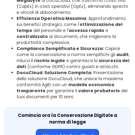
Megabyte
di DocuCloud, che trasforma i costi fissi
(CapEx) in costi operativi (OpEx), eliminando sprechi
e vincoli di abbonamento.
Efficienza Operativa Massima:
Approfondimento
sui benefici strategici, come l'
ottimizzazione del
tempo
del personale e l'
accesso rapido
e
centralizzato
ai documenti, che migliorano la
produttività complessiva.
Compliance Semplificata e Sicurezza:
Capirai
come la conservazione a norma semplifichi gli
audit
,
riduca il
rischio legale
e garantisca la
sicurezza dei
dati
(conforme GDPR) contro guasti e attacchi.
DocuCloud: Soluzione Completa:
Presentazione
della soluzione DocuCloud, che unisce la massima
conformità AgID con un
modello economico
trasparente
per garantire il
valore probatorio
dei
tuoi documenti per 10 anni.
Comincia ora la Conservazione Digitale a
norma di legge