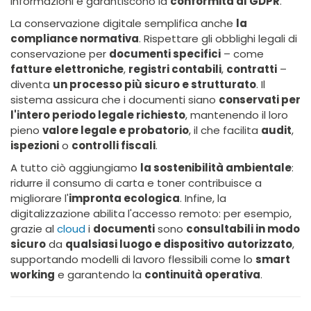
informazioni e garantiscono la
conformità al GDPR
.
La conservazione digitale semplifica anche
la
compliance normativa
. Rispettare gli obblighi legali di
conservazione per
documenti specifici
– come
fatture elettroniche
,
registri contabili
,
contratti
–
diventa
un processo più sicuro e strutturato
. Il
sistema assicura che i documenti siano
conservati per
l'intero periodo legale richiesto
, mantenendo il loro
pieno
valore legale e probatorio
, il che facilita
audit
,
ispezioni
o
controlli fiscali
.
A tutto ciò aggiungiamo
la sostenibilità ambientale
:
ridurre il consumo di carta e toner contribuisce a
migliorare l'
impronta ecologica
. Infine, la
digitalizzazione abilita l'accesso remoto: per esempio,
grazie al
cloud
i
documenti
sono
consultabili in modo
sicuro
da
qualsiasi luogo e dispositivo
autorizzato
,
supportando modelli di lavoro flessibili come lo
smart
working
e garantendo la
continuità operativa
.