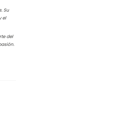
s. Su
 el
te del
pasión.