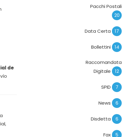
Pacchi Postali
n
20
Data Certa
17
Bollettini
14
Raccomandata
ial de
Digitale
12
vío
SPID
7
News
6
sa
Disdetta
6
al,
Fax
5