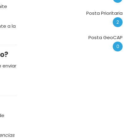
ite
Posta Prioritaria
2
te a la
Posta GeoCAP
0
no?
 enviar
de
lencias