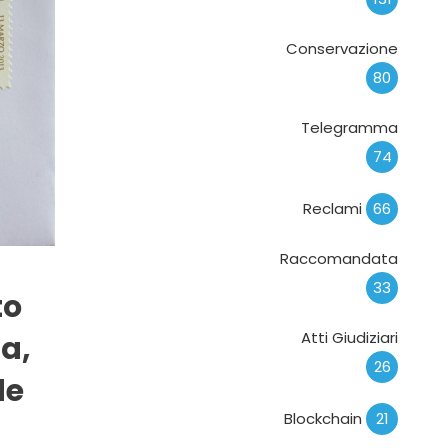
Conservazione
80
Telegramma
74
Reclami
66
Raccomandata
33
to
Atti Giudiziari
a,
26
de
Blockchain
21