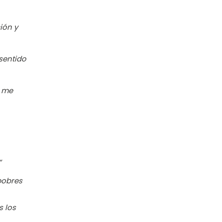
ión y
sentido
, me
”
pobres
s los