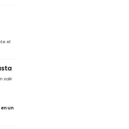
te el
usta
 salir
á
en un