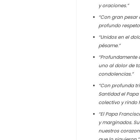
y oraciones.”
“Con gran pesar a
profundo respeto
“Unidos en el dol
pésame.”
“Profundamente c
uno al dolor de t
condolencias.”
“Con profunda tri
Santidad el Papa 
colectivo y rindo
“El Papa Francis
y marginados. Su 
nuestros corazone
que lo siguieron.”