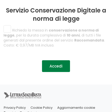
Servizio Conservazione Digitale a
norma di legge
Richiedo la messa in
conservazione a norma di
legge
, per la durata complessiva di
10 anni
, di tutti i file
generati dal presente ordine del servizio
Raccomandata
.
Costo: € 0,97/MB IVA inclusa.
Accedi
Privacy Policy
Cookie Policy
Aggiornamento cookie