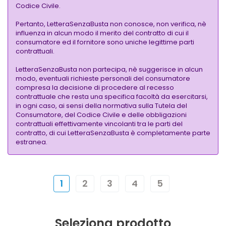
Codice Civile.
Pertanto, LetteraSenzaBusta non conosce, non verifica, nè
influenza in alcun modo il merito del contratto di cui il
consumatore ed il fornitore sono uniche legittime parti
contrattuali.
LetteraSenzaBusta non partecipa, nè suggerisce in alcun
modo, eventuali richieste personali del consumatore
compresa la decisione di procedere al recesso
contrattuale che resta una specifica facoltà da esercitarsi,
in ogni caso, ai sensi della normativa sulla Tutela del
Consumatore, del Codice Civile e delle obbligazioni
contrattuali effettivamente vincolanti tra le parti del
contratto, di cui LetteraSenzaBusta è completamente parte
estranea.
1
2
3
4
5
Seleziona prodotto