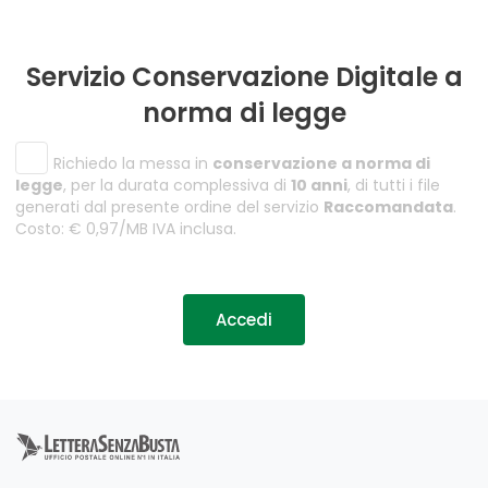
Servizio Conservazione Digitale a
norma di legge
Richiedo la messa in
conservazione a norma di
legge
, per la durata complessiva di
10 anni
, di tutti i file
generati dal presente ordine del servizio
Raccomandata
.
Costo: € 0,97/MB IVA inclusa.
Accedi