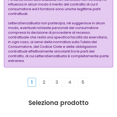
influenza in alcun modo il merito del contratto di cui il
consumatore ed il fornitore sono uniche legittime parti
contrattuali.
LetteraSenzaBusta non partecipa, nè suggerisce in alcun
modo, eventuali richieste personali del consumatore
compresa la decisione di procedere al recesso
contrattuale che resta una specifica facoltà da esercitarsi,
in ogni caso, ai sensi della normativa sulla Tutela del
Consumatore, del Codice Civile e delle obbligazioni
contrattuali effettivamente vincolanti tra le parti del
contratto, di cui LetteraSenzaBusta è completamente parte
estranea.
1
2
3
4
5
Seleziona prodotto