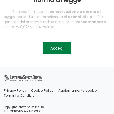
Richiedo la messa in
conservazione a norma di
legge
, per la durata complessiva di
10 anni
, di tutti i file
generati dal presente ordine del servizio
Raccomandata
.
Costo: € 0,97/MB IVA inclusa.
Accedi
Privacy Policy
Cookie Policy
Aggiornamento cookie
Termini e Condizioni
Copyright Innovatio Online Ltd
VAT number: GB206342932