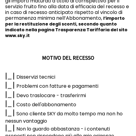
gli importi maturati a titolo di corrispettivo per il
servizio fruito fino alla data di efficacia del recesso e
in caso di recesso anticipato rispetto al vincolo di
permanenza minima nell’Abbonamento,
l’importo
per la restituzione degli sconti, secondo quanto
indicato nella pagina Trasparenza Tariffaria del sito
www.sky.it
MOTIVO DEL RECESSO
|
|
Disservizi tecnici
|
|
Problemi con fatture e pagamenti
|
|
Devo traslocare - trasferirmi
|
|
Costo dell'abbonamento
|
|
Sono cliente SKY da molto tempo ma non ho
nessun vantaggio
|
|
Non lo guardo abbastanza - i contenuti
proposti non rispondono più alle mie esigenze