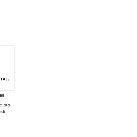
GITALE
,95
diata
ndi