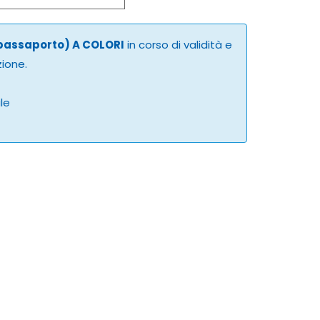
 passaporto) A COLORI
in corso di validità e
zione.
ale