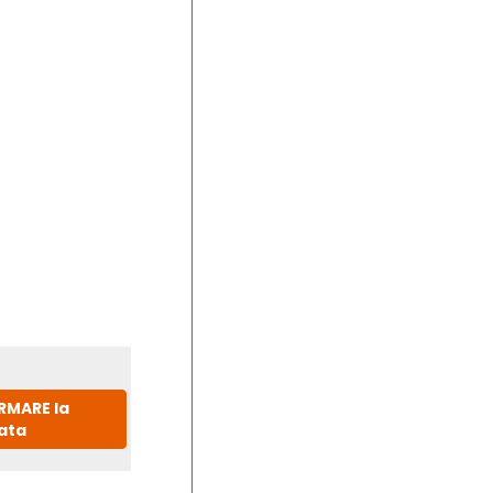
IRMARE la
ata