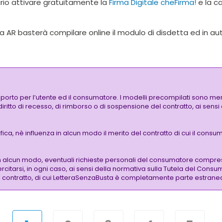
ario attivare gratuitamente la
Firma Digitale cheFirma!
e la ca
ta AR basterà compilare online il modulo di disdetta ed in
pporto per l’utente ed il consumatore. I modelli precompilati sono mer
 diritto di recesso, di rimborso o di sospensione del contratto, ai sen
a, nè influenza in alcun modo il merito del contratto di cui il consuma
n alcun modo, eventuali richieste personali del consumatore compre
citarsi, in ogni caso, ai sensi della normativa sulla Tutela del Consu
 del contratto, di cui LetteraSenzaBusta è completamente parte estrane