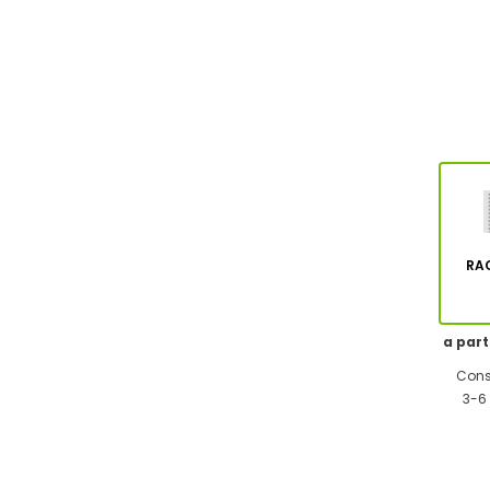
RA
a part
Cons
3-6 