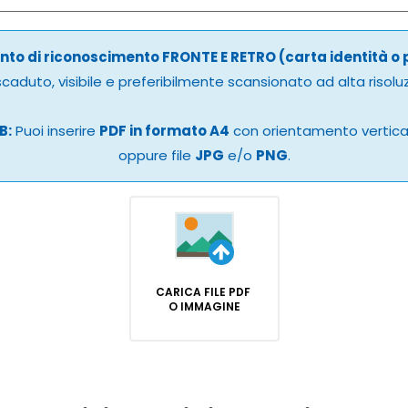
to di riconoscimento FRONTE E RETRO (carta identità o
caduto, visibile e preferibilmente scansionato ad alta risolu
B:
Puoi inserire
PDF in formato A4
con orientamento vertic
oppure file
JPG
e/o
PNG
.
CARICA FILE PDF
O IMMAGINE