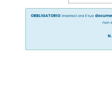
OBBLIGATORIO:
Inserisci ora il tuo
documen
non s
N.