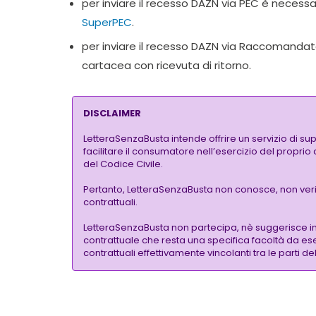
per inviare il recesso DAZN via PEC è necess
SuperPEC
.
per inviare il recesso DAZN via Raccomanda
cartacea con ricevuta di ritorno.
DISCLAIMER
LetteraSenzaBusta intende offrire un servizio di su
facilitare il consumatore nell’esercizio del proprio
del Codice Civile.
Pertanto, LetteraSenzaBusta non conosce, non verific
contrattuali.
LetteraSenzaBusta non partecipa, nè suggerisce i
contrattuale che resta una specifica facoltà da eser
contrattuali effettivamente vincolanti tra le parti