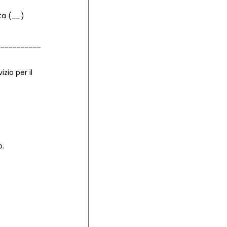
ta (
)
zio per il
o.