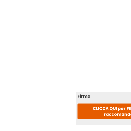
Firma
CLICCA QUI per F
raccomand