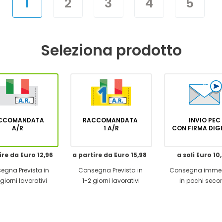
1
2
3
4
5
Seleziona prodotto
CCOMANDATA
RACCOMANDATA
INVIO PEC
A/R
1 A/R
CON FIRMA DI
ire da Euro 12,96
a partire da Euro 15,98
a soli Euro 10
egna Prevista in
Consegna Prevista in
Consegna imme
giorni lavorativi
1-2 giorni lavorativi
in pochi seco