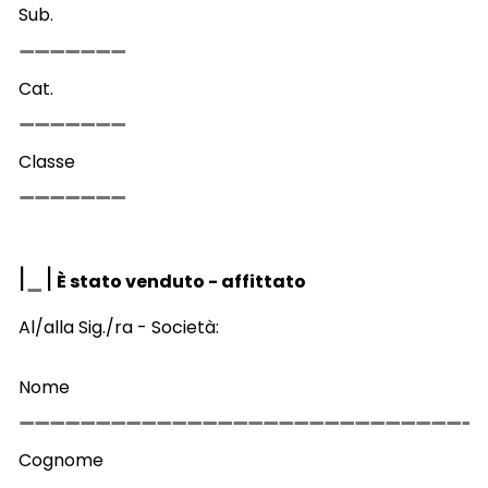
Sub.
Cat.
Classe
|
|
È stato venduto - affittato
Al/alla Sig./ra - Società:
Nome
Cognome