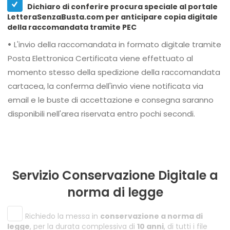
Dichiaro di conferire procura speciale al portale
LetteraSenzaBusta.com per anticipare copia digitale
della raccomandata tramite PEC
•
L'invio della raccomandata in formato digitale tramite
Posta Elettronica Certificata viene effettuato al
momento stesso della spedizione della raccomandata
cartacea, la conferma dell'invio viene notificata via
email e le buste di accettazione e consegna saranno
disponibili nell'area riservata entro pochi secondi.
Servizio Conservazione Digitale a
norma di legge
Richiedo la messa in
conservazione a norma di
legge
, per la durata complessiva di
10 anni
, di tutti i file