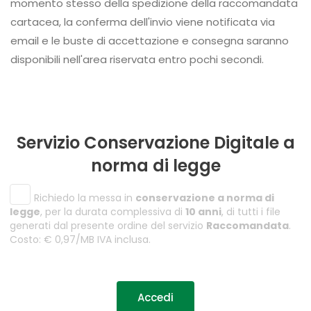
momento stesso della spedizione della raccomandata
cartacea, la conferma dell'invio viene notificata via
email e le buste di accettazione e consegna saranno
disponibili nell'area riservata entro pochi secondi.
Servizio Conservazione Digitale a
norma di legge
Richiedo la messa in
conservazione a norma di
legge
, per la durata complessiva di
10 anni
, di tutti i file
generati dal presente ordine del servizio
Raccomandata
.
Costo: € 0,97/MB IVA inclusa.
Accedi