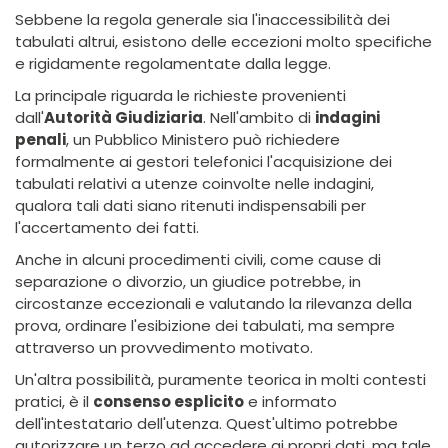
Sebbene la regola generale sia l'inaccessibilità dei
tabulati altrui, esistono delle eccezioni molto specifiche
e rigidamente regolamentate dalla legge.
La principale riguarda le richieste provenienti
dall'
Autorità Giudiziaria
. Nell'ambito di
indagini
penali
, un Pubblico Ministero può richiedere
formalmente ai gestori telefonici l'acquisizione dei
tabulati relativi a utenze coinvolte nelle indagini,
qualora tali dati siano ritenuti indispensabili per
l'accertamento dei fatti.
Anche in alcuni procedimenti civili, come cause di
separazione o divorzio, un giudice potrebbe, in
circostanze eccezionali e valutando la rilevanza della
prova, ordinare l'esibizione dei tabulati, ma sempre
attraverso un provvedimento motivato.
Un'altra possibilità, puramente teorica in molti contesti
pratici, è il
consenso esplicito
e informato
dell'intestatario dell'utenza. Quest'ultimo potrebbe
autorizzare un terzo ad accedere ai propri dati, ma tale