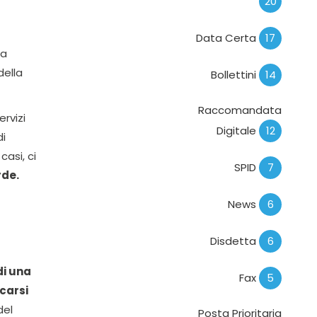
20
Data Certa
17
 a
della
Bollettini
14
Raccomandata
rvizi
Digitale
12
di
asi, ci
SPID
7
rde.
News
6
Disdetta
6
di una
Fax
5
carsi
del
Posta Prioritaria