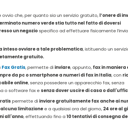
 ovvio che, per quanto sia un servizio gratuito,
l’onere di in
erminato numero verde stia tutto nel fatto di doversi
resso un negozio
specifico ad effettuare fisicamente l’invio
 inteso ovviare a tale problematica
, istituendo un servizi
letamente gratuito.
a
Fax Gratis
, permette di
inviare
, appunto,
fax in maniera 
mpre da pc o smartphone a numeri di fax in Italia
, con
ri
cabile online
, senza possedere un apparecchio fax, senza
a o software fax e
senza dover uscire di casa o dall'uffic
ratis
permette di
inviare gratuitamente fax anche ai nu
 alcuna limitazione
e a qualsiasi ora del giorno,
24 ore al g
ni all'anno
, effettuando fino a
10 tentativi di consegna del