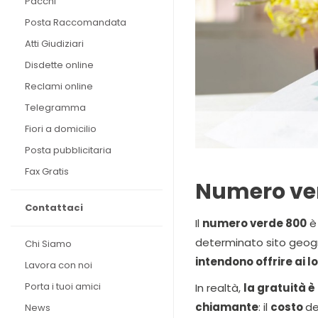
Pacchi
Posta Raccomandata
Atti Giudiziari
Disdette online
Reclami online
Telegramma
Fiori a domicilio
Posta pubblicitaria
Fax Gratis
Numero ver
Contattaci
Il
numero verde 800
è
determinato sito geog
Chi Siamo
intendono offrire ai l
Lavora con noi
Porta i tuoi amici
In realtà,
la gratuità è
chiamante
: il
costo
de
News