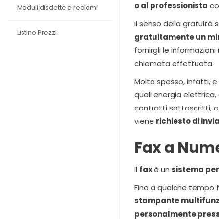
o al professionista
co
Moduli disdette e reclami
Il senso della gratuità s
Listino Prezzi
gratuitamente un mini
fornirgli le informazion
chiamata effettuata.
Molto spesso, infatti, 
quali energia elettrica, 
contratti sottoscritti,
viene
richiesto di in
Fax a Num
Il
fax
è un
sistema per 
Fino a qualche tempo 
stampante multifunz
personalmente press