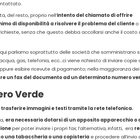
ntattato.
ta, del resto, proprio nell’
intento del chiamato di offrire
mo di disponibilità a risolvere il problema del cliente
o
i richieste, senza che questo debba accollarsi anche il costo 
e qui parliamo soprattutto delle società che somministrano se
acqua, gas, telefonia, ecc...ci viene richiesto di inviare copie 
 oppure esibire ricevute di pagamento; nella maggioranza dei c
viare un fax del documento ad un determinato numero ve
ero Verde
trasferire immagini e testi tramite la rete telefonica.
fa,
era necessario dotarsi di un apposito apparecchio o 
ione
per poter inviare i propri fax; l’alternativa, infatti, era
re
o una tabaccheria o una copisteria
e procedere all’invio 