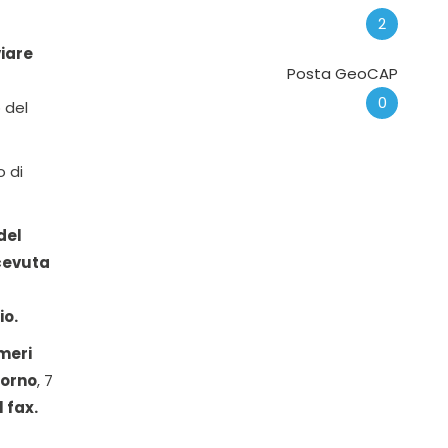
2
viare
Posta GeoCAP
0
 del
o di
del
cevuta
io.
meri
iorno
, 7
 fax.