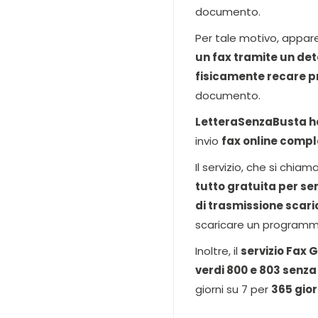
documento.
Per tale motivo, appare
un fax tramite un det
fisicamente recare p
documento.
LetteraSenzaBusta ha
invio
fax online comp
Il servizio, che si chiam
tutto gratuita per se
di trasmissione scari
scaricare un programm
Inoltre, il
servizio Fax G
verdi 800 e 803 senza
giorni su 7 per
365 gior