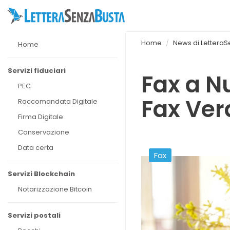
Home
News di Lettera
Home
Servizi fiduciari
Fax a N
PEC
Fax Ver
Raccomandata Digitale
Firma Digitale
Conservazione
Data certa
Fax
Servizi Blockchain
Notarizzazione Bitcoin
Servizi postali