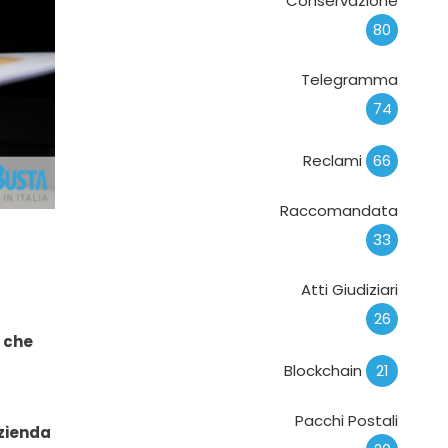
Conservazione
80
Telegramma
74
Reclami
66
Raccomandata
33
Atti Giudiziari
26
i che
Blockchain
21
Pacchi Postali
zienda