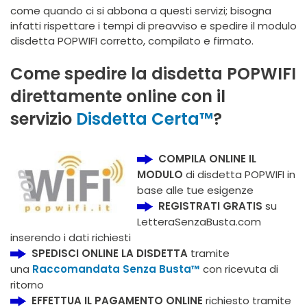
come quando ci si abbona a questi servizi; bisogna
infatti rispettare i tempi di preavviso e spedire il modulo
disdetta POPWIFI corretto, compilato e firmato.
Come spedire la disdetta POPWIFI
direttamente online con il
servizio
Disdetta Certa™
?
COMPILA ONLINE IL
MODULO
di disdetta POPWIFI in
base alle tue esigenze
REGISTRATI GRATIS
su
LetteraSenzaBusta.com
inserendo i dati richiesti
SPEDISCI ONLINE LA DISDETTA
tramite
una
Raccomandata Senza Busta™
con ricevuta di
ritorno
EFFETTUA IL PAGAMENTO ONLINE
richiesto tramite