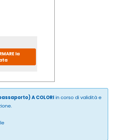
IRMARE la
ata
 passaporto) A COLORI
in corso di validità e
zione.
ale