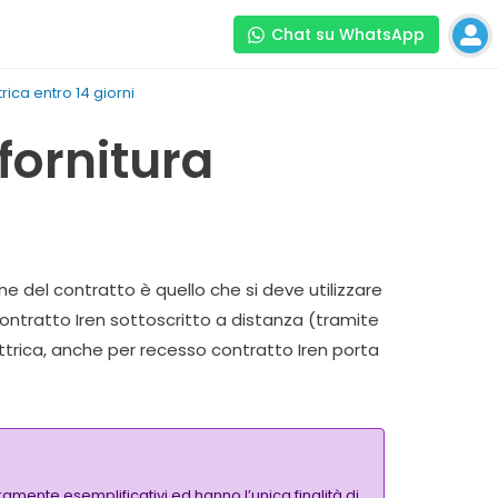
Chat su WhatsApp
rica entro 14 giorni
fornitura
one del contratto è quello che si deve utilizzare
 contratto
Iren
sottoscritto a distanza (tramite
ttrica,
anche per recesso contratto Iren porta
amente esemplificativi ed hanno l’unica finalità di