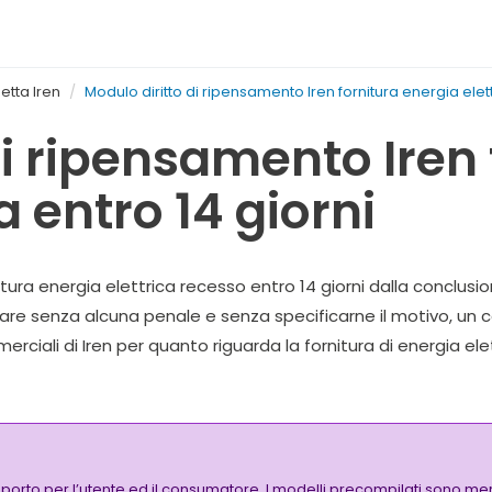
etta Iren
Modulo diritto di ripensamento Iren fornitura energia elett
di ripensamento Iren 
a entro 14 giorni
itura energia elettrica recesso entro 14 giorni dalla conclusi
ssare senza alcuna penale e senza specificarne il motivo, un
merciali di
Iren
per quanto riguarda la fornitura di energia ele
pporto per l’utente ed il consumatore. I modelli precompilati sono mer