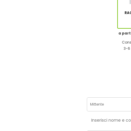
RA
a part
Cons
3-6 
Inse