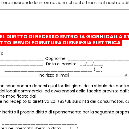
tera inserendo le informazioni richieste tramite il nostro edi
EL DIRITTO DI RECESSO ENTRO 14 GIORNI DALLA S
ATTO
IREN DI FORNITURA DI ENERGIA ELETTRICA
/a
Cognome
Data di nascita
ta
(
)
Indirizzo e-mail
 sono ancora decorsi quattordici giorni dalla stipula del contr
 dai locali commerciali
ed avvalendosi della facoltà prevista dall’a
me modificato dal
e ha recepito la direttiva 2011/83/UE sui diritti dei consumatori, 
r iscritto il proprio diritto di ripensamento per la seguente propos
 ren nel mercato libero in data