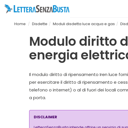
Home
Disdette
Moduli disdetta luce acqua e gas
Disd
Modulo diritto 
energia elettric
Il modulo diritto di ripensamento Iren luce forn
per esercitare il diritto di ripensamento e ce
telefono o internet) o al di fuori dei locali com
a porta
.
DISCLAIMER
LetteraSenzaBusta intende offrire un servizio di su