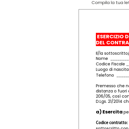
Compila la tua let
ESERCIZIO D
DEL CONTR
Il/la sottoscritto
Nome
Codice Fiscale
Luogo di nasci
Telefono
Premesso che non
distanza o fuori
206/05, così co
D.Lgs. 21/2014 ch
a) Esercita
pe
Codice contratto
:
sottoscritto con