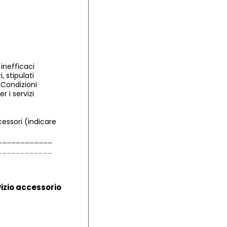
inefficaci
, stipulati
 Condizioni
r i servizi
cessori (indicare
vizio accessorio