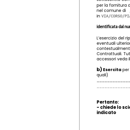
per la fornitura d
nel comune di
in
identificata dal n
L’esercizio del 
eventuali ulterio
contestualmente a
Contrattuali. Tut
accessori veda i
b)
Esercita
per 
quali)
Pertanto:
- chiede lo sc
indicato