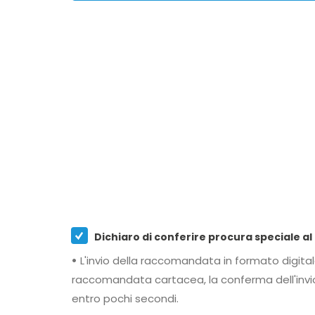
•
L'invio della raccomandata in formato digitale tramite Posta Elettronica Certificata viene effettuato al momento stesso della spedizione
raccomandata cartacea, la conferma dell'invio viene notificata via email e le buste di accettazione e c
entro pochi secondi.