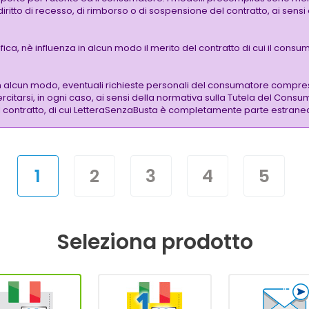
 diritto di recesso, di rimborso o di sospensione del contratto, ai sen
a, nè influenza in alcun modo il merito del contratto di cui il consuma
n alcun modo, eventuali richieste personali del consumatore compre
citarsi, in ogni caso, ai sensi della normativa sulla Tutela del Consu
 del contratto, di cui LetteraSenzaBusta è completamente parte estrane
1
2
3
4
5
Seleziona prodotto