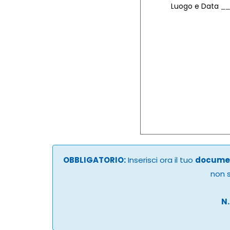
Luogo e Data
OBBLIGATORIO:
Inserisci ora il tuo
documen
non s
N.