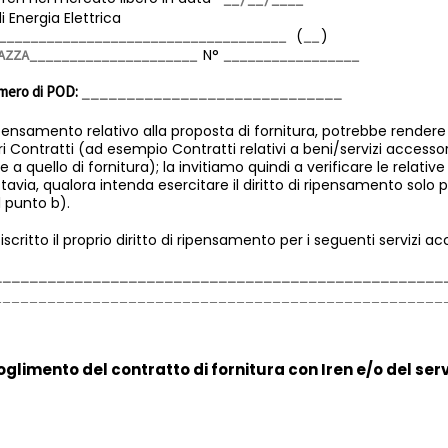
i Energia Elettrica
(
)
N°
umero di POD:
ripensamento relativo alla proposta di fornitura, potrebbe rendere 
ri Contratti (ad esempio Contratti relativi a beni/servizi accessori
 quello di fornitura); la invitiamo quindi a verificare le relative
tavia, qualora intenda esercitare il diritto di ripensamento solo pe
l punto b).
iscritto il proprio diritto di ripensamento per i seguenti servizi ac
ioglimento del contratto di fornitura con Iren e/o del ser