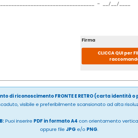
Firma
CLICCA QUI per F
raccomand
to di riconoscimento FRONTE E RETRO (carta identità o
caduto, visibile e preferibilmente scansionato ad alta risolu
B:
Puoi inserire
PDF in formato A4
con orientamento vertic
oppure file
JPG
e/o
PNG
.