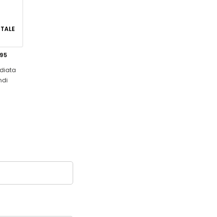
GITALE
,95
diata
ndi