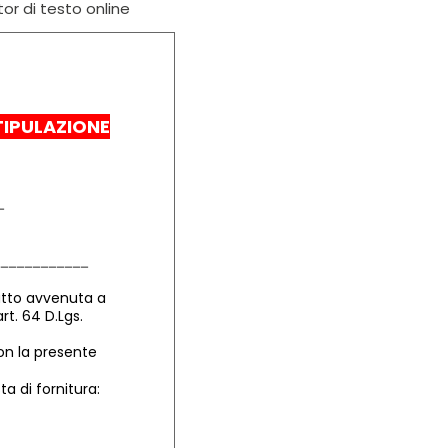
tor di testo online
TIPULAZIONE
atto avvenuta a
rt. 64 D.Lgs.
con la presente
ta di fornitura: