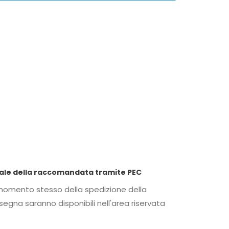
 LetteraSenzaBusta.com per anticipare copia digitale della raccomandata tramite PEC