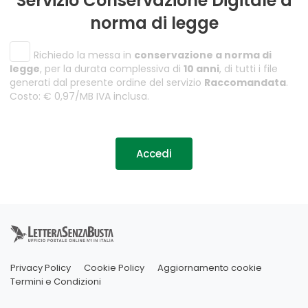
Servizio Conservazione Digitale a
norma di legge
Richiedo la messa in
conservazione a norma di
legge
, per la durata complessiva di
10 anni
, di tutti i file
generati dal presente ordine del servizio
Raccomandata
.
Costo: € 0,97/MB IVA inclusa.
Accedi
Privacy Policy
Cookie Policy
Aggiornamento cookie
Termini e Condizioni