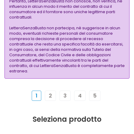
Pertanto, LetteraSenzaBusta non conosce, non verifica, nè
influenza in alcun modo il merito del contratto di cui il
consumatore ed il fornitore sono uniche legittime parti
contrattuali.
LetteraSenzaBusta non partecipa, nè suggerisce in alcun
modo, eventuali richieste personali del consumatore
compresa la decisione di procedere al recesso
contrattuale che resta una specifica facoltà da esercitarsi,
in ogni caso, ai sensi della normativa sulla Tutela del
Consumatore, del Codice Civile e delle obbligazioni
contrattuali effettivamente vincolanti tra le parti del
contratto, di cui LetteraSenzaBusta è completamente parte
estranea.
1
2
3
4
5
Seleziona prodotto