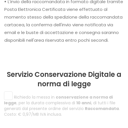
•
L'invio della raccomandata in formato digitale tramite
Posta Elettronica Certificata viene effettuato al
momento stesso della spedizione della raccomandata
cartacea, la conferma dell'invio viene notificata via
email e le buste di accettazione e consegna saranno
disponibili nell'area riservata entro pochi secondi.
Servizio Conservazione Digitale a
norma di legge
Richiedo la messa in
conservazione a norma di
legge
, per la durata complessiva di
10 anni
, di tutti i file
generati dal presente ordine del servizio
Raccomandata
.
Costo: € 0,97/MB IVA inclusa.