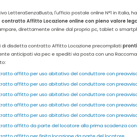
o LetteraSenzaBusta, l'ufficio postale online N°1 in Italia, ha 
n contratto Affitto Locazione online con pieno valore leg
ampare, direttamente online dal proprio pc, tablet o smart
li di disdetta contratto Affitto Locazione precompilati
pronti
ente anticipati via pec e spediti via posta con una Racco
to:
ratto affitto per uso abitativo del conduttore con preavvis
atto affitto per uso abitativo del conduttore con preavviso
atto affitto per uso abitativo del conduttore con preavviso
atto affitto per uso abitativo del conduttore con preavviso
atto affitto per uso abitativo del conduttore con preavviso
ratto affitto da parte del locatore alla prima scadenza con
atto affitto per finita locazione da parte del locatore