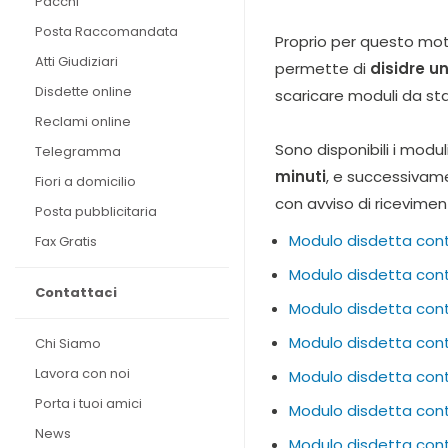
Pacchi
Posta Raccomandata
Proprio per questo motiv
Atti Giudiziari
permette di
disidre u
Disdette online
scaricare moduli da st
Reclami online
Sono disponibili i modu
Telegramma
minuti
, e successivam
Fiori a domicilio
con avviso di ricevimen
Posta pubblicitaria
Modulo disdetta cont
Fax Gratis
Modulo disdetta contr
Contattaci
Modulo disdetta contr
Modulo disdetta contr
Chi Siamo
Lavora con noi
Modulo disdetta contr
Porta i tuoi amici
Modulo disdetta cont
News
Modulo disdetta contr