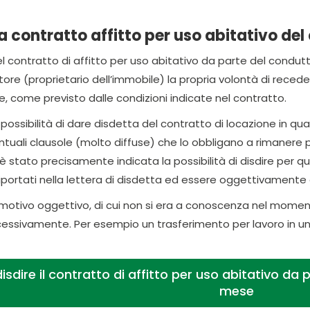
 contratto affitto per uso abitativo del
el contratto di affitto per uso abitativo da parte del condut
ore (proprietario dell’immobile) la propria volontà di receder
e, come previsto dalle condizioni indicate nel contratto.
a possibilità di dare disdetta del contratto di locazione in
ntuali clausole (molto diffuse) che lo obbligano a rimanere 
 stato precisamente indicata la possibilità di disdire per qua
iportati nella lettera di disdetta ed essere oggettivamente
motivo oggettivo, di cui non si era a conoscenza nel momento 
ssivamente. Per esempio un trasferimento per lavoro in un a
sdire il contratto di affitto per uso abitativo da
mese