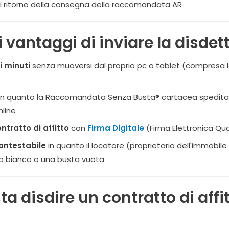
 di ritorno della consegna della raccomandata AR
i vantaggi di inviare la disdett
i minuti
senza muoversi dal proprio pc o tablet (compresa la 
in quanto la Raccomandata Senza Busta® cartacea spedita v
nline
ntratto di affitto
con
Firma Digitale
(Firma Elettronica Qua
ontestabile
in quanto il locatore (proprietario dell'immobi
io bianco o una busta vuota
a disdire un contratto di af