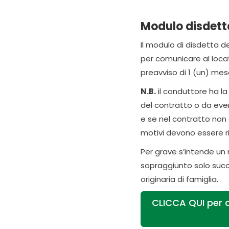
Modulo disdetta
Il modulo di disdetta d
per comunicare al locat
preavviso di 1 (un) mes
N.B.
il conduttore ha l
del contratto o da eve
e se nel contratto non è
motivi devono essere r
Per grave s’intende un 
sopraggiunto solo succe
originaria di famiglia.
CLICCA QUI per di