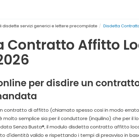
i disdette servizi generici e lettere precompilate
Disdetta Contratto
a Contratto Affitto L
2026
nline per disdire un contratto
mandata
n contratto di affitto (chiamato spesso cosi in modo errato 
molto semplice sia per il conduttore (inquilino) che per il l
a Senza Busta®, il modulo disdetta contratto affitto locazi
d'identità valido e rispettando i tempi di preavviso in base