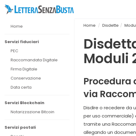
Home
Disdette
Modul
Home
Disdett
Servizi fiduciari
PEC
Moduli 
Raccomandata Digitale
Firma Digitale
Procedura o
Conservazione
Data certa
via Racco
Servizi Blockchain
Disdire o recedere da u
Notarizzazione Bitcoin
per uso commerciale) è 
tramite una Raccomandat
Servizi postali
allegando un documento 