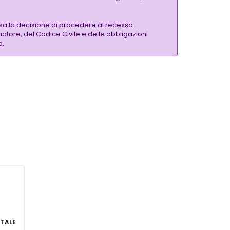
sa la decisione di procedere al recesso
matore, del Codice Civile e delle obbligazioni
a.
GITALE