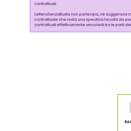
contrattuali.
LetteraSenzaBusta non partecipa, nè suggerisce i
contrattuale che resta una specifica facoltà da eser
contrattuali effettivamente vincolanti tra le parti
RA