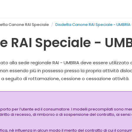
etta Canone RAI Speciale
Disdetta Canone RAI Speciale - UMBRIA
e RAI Speciale - UM
zato alla sede regionale RAI - UMBRIA deve essere utilizzato
non essendo più in possesso presso la propria attività disloc
ve a seguito di rottamazione, cessione o cessazione attività.
pporto per l’utente ed il consumatore. I modelli precompilati sono mer
 diritto di recesso, di rimborso o di sospensione del contratto, ai sen
a, nè influenza in alcun modo il merito del contratto di cui il consuma