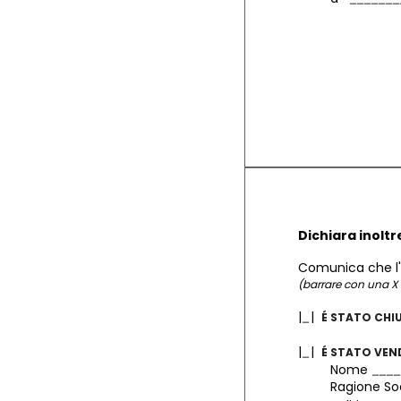
Dichiara inoltr
Comunica che l'
(barrare con una X 
|
|
É STATO CHI
|
|
É STATO VE
Nome
Ragione So