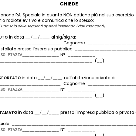
CHIEDE
Canone RAI Speciale in quanto NON detiene più nel suo esercizio
o radiotelevisivo e comunica che lo stesso:
 una sola delle seguenti opzioni inserendo i dati mancanti)
in data
al sig/sig.ra:
DUTO
Cognome
llato presso l’esercizio pubblico
N°
(
)
in data
nell'abitazione privata di
ASPORTATO
Cognome
N°
(
)
in data
presso l'impresa pubblica o privata
TTAMATO
iale
N°
(
)