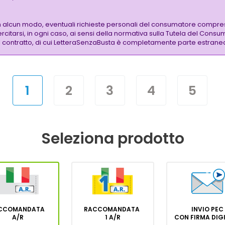
n alcun modo, eventuali richieste personali del consumatore compre
citarsi, in ogni caso, ai sensi della normativa sulla Tutela del Consu
 del contratto, di cui LetteraSenzaBusta è completamente parte estrane
1
2
3
4
5
Seleziona prodotto
CCOMANDATA
RACCOMANDATA
INVIO PEC
A/R
1 A/R
CON FIRMA DI