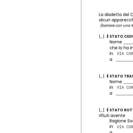
La disdetta del 
alcun apparecchi
(barrare con una X
|
|
É STATO CE
Nome
che lo ha insta
in
a
|
|
É STATO TR
Nome
in
a
|
|
É STATO RO
rifiuti avente
Ragione Soc
in
a