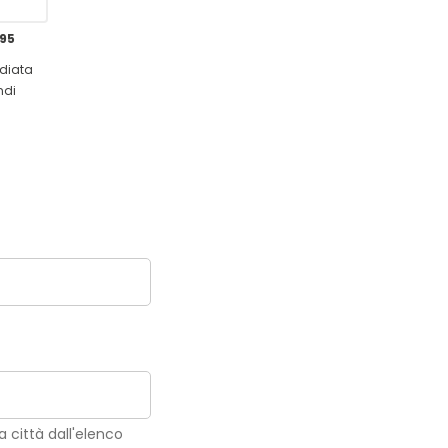
,95
diata
ndi
la città dall'elenco