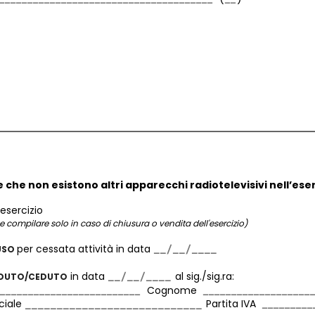
e che non esistono altri apparecchi radiotelevisivi nell’eser
esercizio
e compilare solo in caso di chiusura o vendita dell'esercizio)
per cessata attività in data
USO
in data
al sig./sig.ra:
NDUTO/CEDUTO
Cognome
ciale
Partita IVA