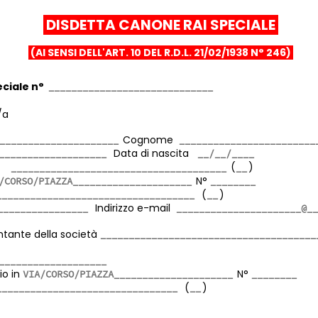
DISDETTA CANONE RAI SPECIALE
(AI SENSI DELL'ART. 10 DEL R.D.L. 21/02/1938 N° 246)
ciale n°
/a
Cognome
Data di nascita
ta
(
)
N°
(
)
Indirizzo e-mail
ntante della società
io in
N°
(
)