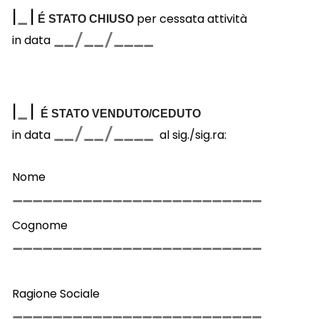
|
|
per cessata attività
É STATO CHIUSO
in data
|
|
É STATO VENDUTO/CEDUTO
in data
al sig./sig.ra:
Nome
Cognome
Ragione Sociale