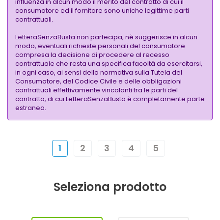
influenza in alcun modo il merito del contratto di cui il
consumatore ed il fornitore sono uniche legittime parti
contrattuali.
LetteraSenzaBusta non partecipa, nè suggerisce in alcun
modo, eventuali richieste personali del consumatore
compresa la decisione di procedere al recesso
contrattuale che resta una specifica facoltà da esercitarsi,
in ogni caso, ai sensi della normativa sulla Tutela del
Consumatore, del Codice Civile e delle obbligazioni
contrattuali effettivamente vincolanti tra le parti del
contratto, di cui LetteraSenzaBusta è completamente parte
estranea.
1
2
3
4
5
Seleziona prodotto