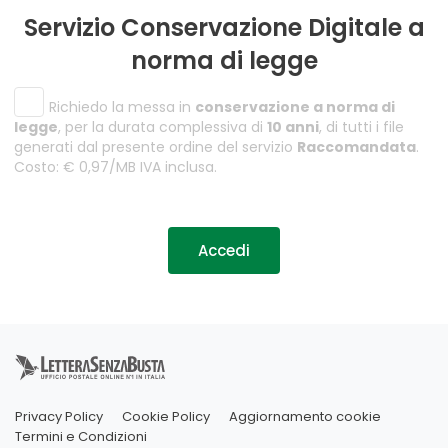
Servizio Conservazione Digitale a
norma di legge
Richiedo la messa in
conservazione a norma di
legge
, per la durata complessiva di
10 anni
, di tutti i file
generati dal presente ordine del servizio
Raccomandata
.
Costo: € 0,97/MB IVA inclusa.
Accedi
Privacy Policy
Cookie Policy
Aggiornamento cookie
Termini e Condizioni