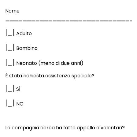
Nome
|
|
Adulto
|
|
Bambino
|
|
Neonato (meno di due anni)
È stata richiesta assistenza speciale?
|
|
S
Ì
|
|
NO
La compagnia aerea ha fatto appello a volontari?