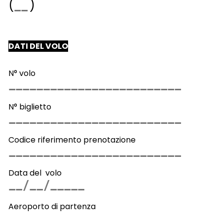
(
)
DATI DEL VOLO
N° volo
N° biglietto
Codice riferimento prenotazione
Data del volo
Aeroporto di partenza