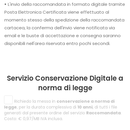
•
L'invio della raccomandata in formato digitale tramite
Posta Elettronica Certificata viene effettuato al
momento stesso della spedizione della raccomandata
cartacea, la conferma dell'invio viene notificata via
email e le buste di accettazione e consegna saranno
disponibili nell'area riservata entro pochi secondi.
Servizio Conservazione Digitale a
norma di legge
Richiedo la messa in
conservazione a norma di
legge
, per la durata complessiva di
10 anni
, di tutti i file
generati dal presente ordine del servizio
Raccomandata
.
Costo: € 0,97/MB IVA inclusa.