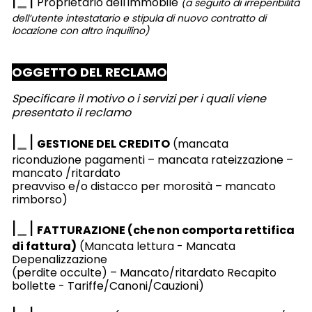
|
|
Proprietario dell'immobile
(a seguito di irreperibilità
dell’utente intestatario e stipula di nuovo contratto di
locazione con altro inquilino)
OGGETTO DEL RECLAMO
Specificare il motivo o i servizi per i quali viene
presentato il reclamo
|
|
GESTIONE DEL CREDITO
(mancata
riconduzione pagamenti – mancata rateizzazione –
mancato /ritardato
preavviso e/o distacco per morosità – mancato
rimborso)
|
|
FATTURAZIONE (che non comporta rettifica
di fattura)
(Mancata lettura - Mancata
Depenalizzazione
(perdite occulte) – Mancato/ritardato Recapito
bollette - Tariffe/Canoni/Cauzioni)