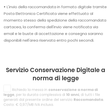
•
L'invio della raccomandata in formato digitale tramite
Posta Elettronica Certificata viene effettuato al
momento stesso della spedizione della raccomandata
cartacea, la conferma dell'invio viene notificata via
email e le buste di accettazione e consegna saranno
disponibili nell'area riservata entro pochi secondi.
Servizio Conservazione Digitale a
norma di legge
Richiedo la messa in
conservazione a norma di
legge
, per la durata complessiva di
10 anni
, di tutti i file
generati dal presente ordine del servizio
Raccomandata
.
Costo: € 0,97/MB IVA inclusa.