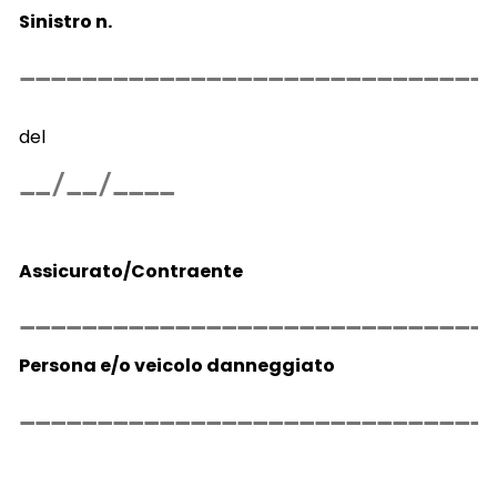
Sinistro n.
del
Assicurato/Contraente
Persona e/o veicolo danneggiato