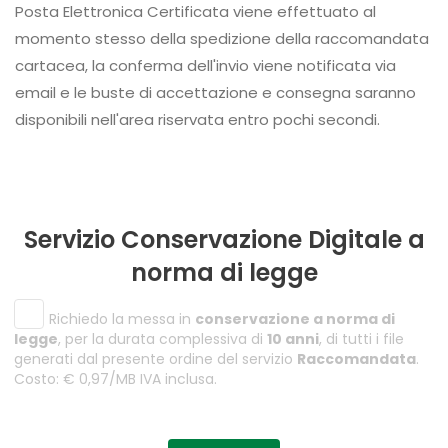
Posta Elettronica Certificata viene effettuato al
momento stesso della spedizione della raccomandata
cartacea, la conferma dell'invio viene notificata via
email e le buste di accettazione e consegna saranno
disponibili nell'area riservata entro pochi secondi.
Servizio Conservazione Digitale a
norma di legge
Richiedo la messa in
conservazione a norma di
legge
, per la durata complessiva di
10 anni
, di tutti i file
generati dal presente ordine del servizio
Raccomandata
.
Costo: € 0,97/MB IVA inclusa.