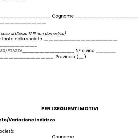
Cognome
l caso di Utenza TARI non domestica)
ntante della società
N° civico
Provincia (
)
oprietario
o
PER I SEGUENTI MOTIVI
to/Variazione indirizzo
Società:
Cognome