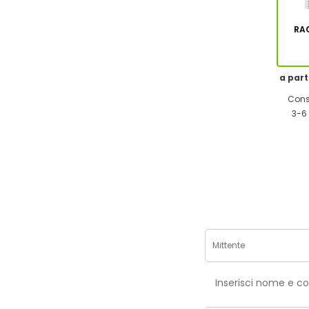
RA
a part
Cons
3-6 
Inse