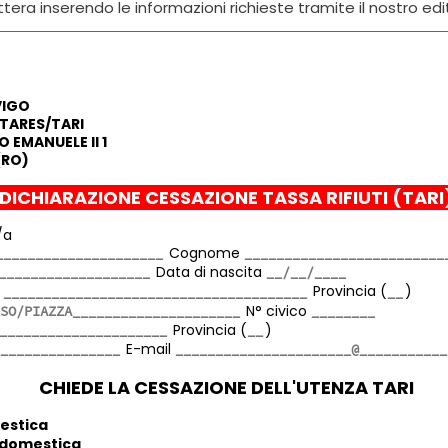
tera inserendo le informazioni richieste tramite il nostro edi
VIGO
/TARES/TARI
 EMANUELE II 1
(RO)
DICHIARAZIONE CESSAZIONE TASSA RIFIUTI (TAR
/a
Cognome
Data di nascita
a
Provincia (
)
N° civico
Provincia (
)
E-mail
CHIEDE LA CESSAZIONE DELL'UTENZA TARI
estica
 domestica