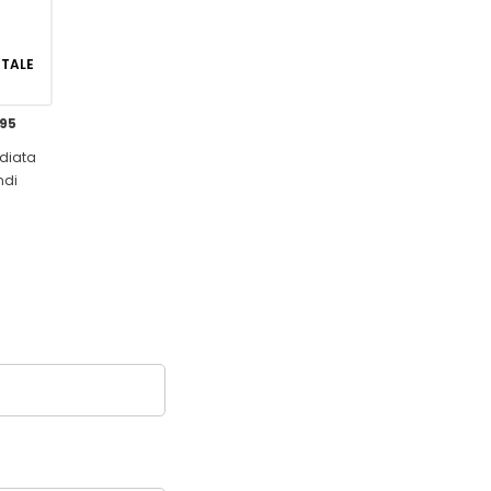
GITALE
,95
diata
ndi