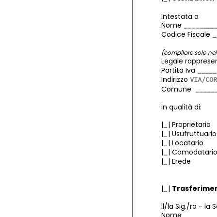
Intestata a
Nome
Codice Fiscale
(compilare solo ne
Legale rapprese
Partita Iva
Indirizzo
Comune
in qualità di:
|
| Pr
|
| Usufruttuario
|
| Locatario
|
| Comodatari
|
| Erede
|
|
Trasferimen
ll/la Sig./ra - la 
Nome