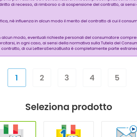
 diritto di recesso, di rimborso o di sospensione del contratto, ai sen
a, nè influenza in alcun modo il merito del contratto di cui il consuma
n alcun modo, eventuali richieste personali del consumatore compre
citarsi, in ogni caso, ai sensi della normativa sulla Tutela del Consu
 del contratto, di cui LetteraSenzaBusta è completamente parte estrane
1
2
3
4
5
Seleziona prodotto