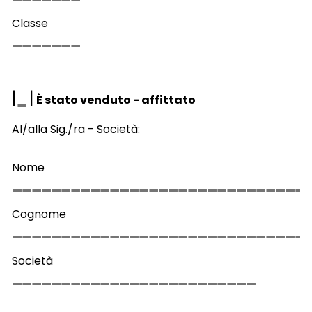
Classe
|
|
È stato venduto - affittato
Al/alla Sig./ra - Società:
Nome
Cognome
Società