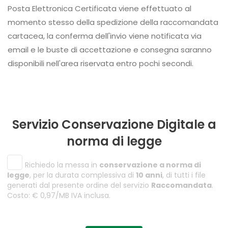
Posta Elettronica Certificata viene effettuato al
momento stesso della spedizione della raccomandata
cartacea, la conferma dell'invio viene notificata via
email e le buste di accettazione e consegna saranno
disponibili nell'area riservata entro pochi secondi.
Servizio Conservazione Digitale a
norma di legge
Richiedo la messa in
conservazione a norma di
legge
, per la durata complessiva di
10 anni
, di tutti i file
generati dal presente ordine del servizio
Raccomandata
.
Costo: € 0,97/MB IVA inclusa.