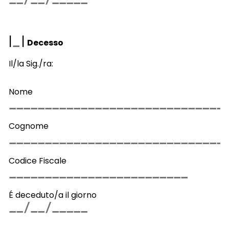
|
|
Decesso
Il/la Sig./ra:
Nome
Cognome
Codice Fiscale
É deceduto/a il giorno