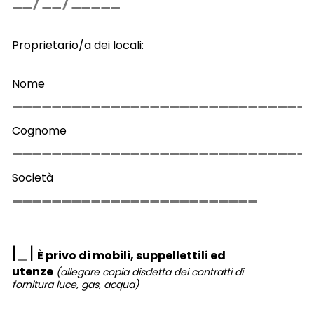
Proprietario/a dei locali:
Nome
Cognome
Società
|
|
È privo di mobili, suppellettili ed
utenze
(allegare copia disdetta dei contratti di
fornitura luce, gas, acqua)