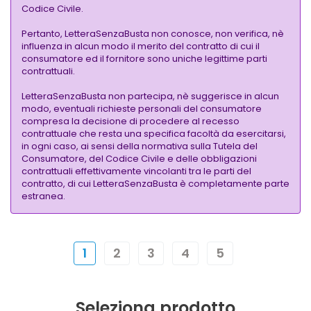
Codice Civile.
Pertanto, LetteraSenzaBusta non conosce, non verifica, nè
influenza in alcun modo il merito del contratto di cui il
consumatore ed il fornitore sono uniche legittime parti
contrattuali.
LetteraSenzaBusta non partecipa, nè suggerisce in alcun
modo, eventuali richieste personali del consumatore
compresa la decisione di procedere al recesso
contrattuale che resta una specifica facoltà da esercitarsi,
in ogni caso, ai sensi della normativa sulla Tutela del
Consumatore, del Codice Civile e delle obbligazioni
contrattuali effettivamente vincolanti tra le parti del
contratto, di cui LetteraSenzaBusta è completamente parte
estranea.
1
2
3
4
5
Seleziona prodotto