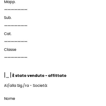
Mapp.
Sub.
Cat.
Classe
|
|
È stato venduto - affittato
Al/alla Sig./ra - Società:
Nome