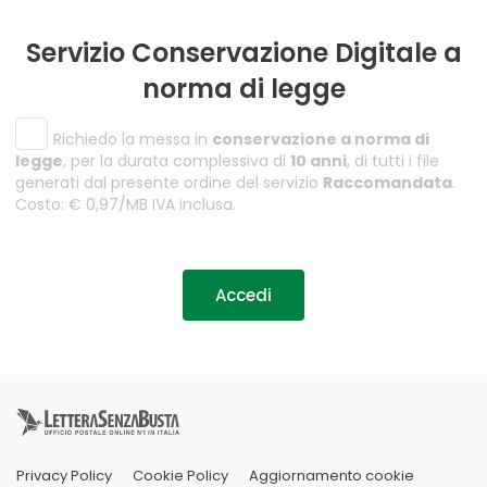
Servizio Conservazione Digitale a
norma di legge
Richiedo la messa in
conservazione a norma di
legge
, per la durata complessiva di
10 anni
, di tutti i file
generati dal presente ordine del servizio
Raccomandata
.
Costo: € 0,97/MB IVA inclusa.
Accedi
Privacy Policy
Cookie Policy
Aggiornamento cookie