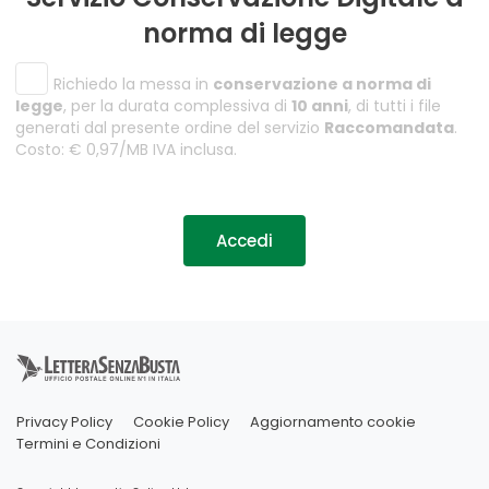
norma di legge
Richiedo la messa in
conservazione a norma di
legge
, per la durata complessiva di
10 anni
, di tutti i file
generati dal presente ordine del servizio
Raccomandata
.
Costo: € 0,97/MB IVA inclusa.
Accedi
Privacy Policy
Cookie Policy
Aggiornamento cookie
Termini e Condizioni