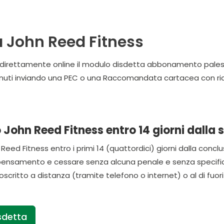
a John Reed Fitness
a direttamente online il modulo disdetta abbonamento palestr
minuti inviando una PEC o una Raccomandata cartacea con rice
John Reed Fitness entro 14 giorni dalla s
eed Fitness entro i primi 14 (quattordici) giorni dalla conclu
i ripensamento e cessare senza alcuna penale e senza specifi
critto a distanza (tramite telefono o internet) o al di fuori d
sdetta