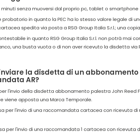
i minuti senza muoversi dal proprio pc, tablet o smartphone s
e probatorio in quanto la PEC ha lo stesso valore legale di u
acea spedita via posta a RSG Group Italia S.r.l.; una copia 
ntestabile in quanto RSG Group Italia S.r.l. non potrà mai co
ianco, una busta vuota o di non aver ricevuto la disdetta via 
nviare la disdetta di un abbonamento 
andata AR?
a per l'invio della disdetta abbonamento palestra John Reed F
uale viene apposta una Marca Temporale.
lusa per l'invio di una raccomandata cartacea con ricevuta di
lusa per l'invio di una raccomandata 1 cartacea con ricevuta d