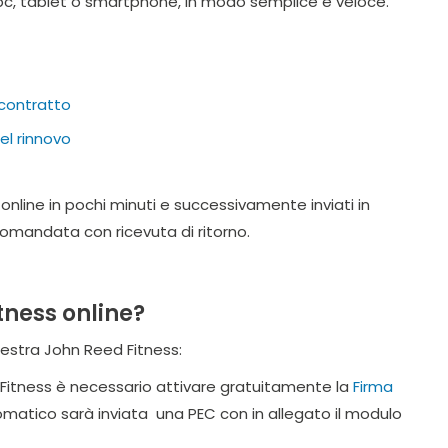
o pc, tablet o smartphone, in modo semplice e veloce.
 contratto
l rinnovo
online in pochi minuti e successivamente inviati in
omandata con ricevuta di ritorno.
ness online?
lestra John Reed Fitness:
Fitness è necessario attivare gratuitamente la
Firma
matico sarà inviata una PEC con in allegato il modulo