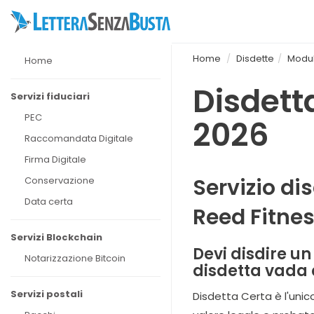
Home
Disdette
Moduli
Home
Disdett
Servizi fiduciari
PEC
2026
Raccomandata Digitale
Firma Digitale
Servizio di
Conservazione
Data certa
Reed Fitne
Servizi Blockchain
Devi disdire u
Notarizzazione Bitcoin
disdetta vada 
Servizi postali
Disdetta Certa è l'uni