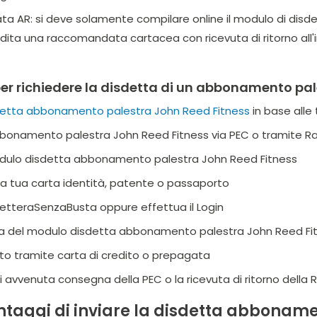
 AR: si deve solamente compilare online il modulo di disd
ta una raccomandata cartacea con ricevuta di ritorno all'indi
er richiedere la disdetta di un abbonamento pal
etta abbonamento palestra John Reed Fitness
in base alle
'abbonamento palestra John Reed Fitness via PEC o tramite
odulo disdetta abbonamento palestra John Reed Fitness
ella tua carta identità, patente o passaporto
 LetteraSenzaBusta oppure effettua il Login
ma del modulo disdetta abbonamento palestra John Reed Fit
to tramite carta di credito o prepagata
di avvenuta consegna della PEC o la ricevuta di ritorno della 
antaggi di inviare la disdetta abboname