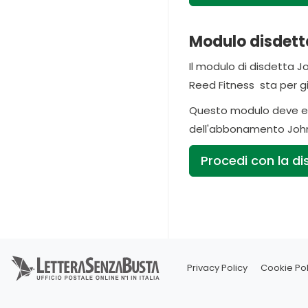
Modulo disdetta
Il modulo di disdetta 
Reed Fitness sta per g
Questo modulo deve ess
dell'abbonamento John
Procedi con la di
Privacy Policy
Cookie Pol