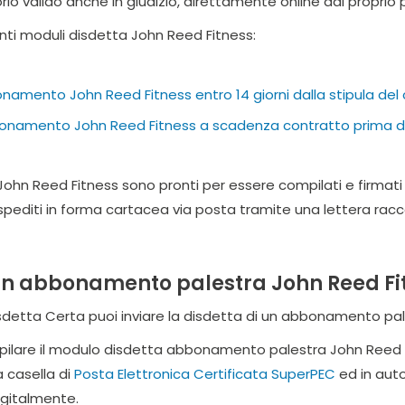
rio valido anche in giudizio, direttamente online dal propri
enti moduli disdetta John Reed Fitness:
amento John Reed Fitness entro 14 giorni dalla stipula del
onamento John Reed Fitness a scadenza contratto prima de
 John Reed Fitness sono pronti per essere compilati e firmati 
pediti in forma cartacea via posta tramite una lettera racc
n abbonamento palestra John Reed Fit
 Disdetta Certa puoi inviare la disdetta di un abbonamento pa
mpilare il modulo disdetta abbonamento palestra John Reed 
a casella di
Posta Elettronica Certificata SuperPEC
ed in auto
igitalmente.