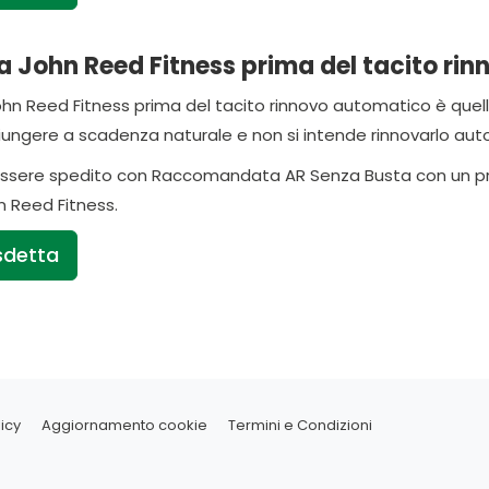
 John Reed Fitness prima del tacito rin
John Reed Fitness prima del tacito rinnovo automatico è que
iungere a scadenza naturale e non si intende rinnovarlo au
ere spedito con Raccomandata AR Senza Busta con un preavv
 Reed Fitness.
sdetta
icy
Aggiornamento cookie
Termini e Condizioni