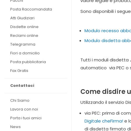
valore legale e probato
Pacchi
Posta Raccomandata
Sono disponibili i segu
Atti Giudiziari
Disdette online
Modulo recesso abbon
Reclami online
Modulo disdetta abb
Telegramma
Fiori a domicilio
Tutti i moduli disdetta
Posta pubblicitaria
automatico via PEC o s
Fax Gratis
Contattaci
Come disdire u
Chi Siamo
Utilizzando il servizio
Lavora con noi
via PEC: prima di co
Porta i tuoi amici
Digitale cheFirma!
e l
News
di disdetta firmato d