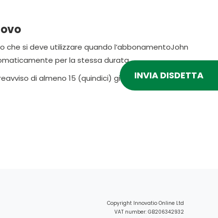
novo
llo che si deve utilizzare quando l’abbonamentoJohn
tomaticamente per la stessa durata.
INVIA DISDETTA
iso di almeno 15 (quindici) giorni prima del rinnovo
Copyright Innovatio Online Ltd
VAT number: GB206342932