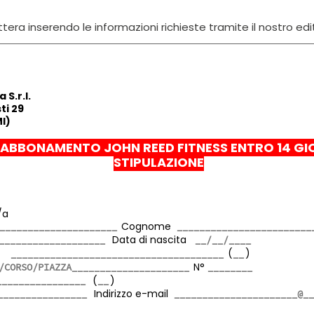
tera inserendo le informazioni richieste tramite il nostro edi
 S.r.l.
ti 29
I)
ABBONAMENTO JOHN REED FITNESS ENTRO 14 GIO
STIPULAZIONE
/a
Cognome
Data di nascita
ta
(
)
N°
(
)
Indirizzo e-mail