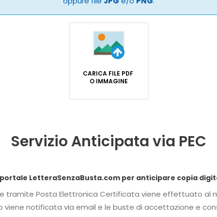
oppure file
JPG
e/o
PNG
.
CARICA FILE PDF
O IMMAGINE
Servizio Anticipata via PEC
Dichiaro di conferire procura speciale al portale
 della
onsegna saranno disponibili nell'area riservata