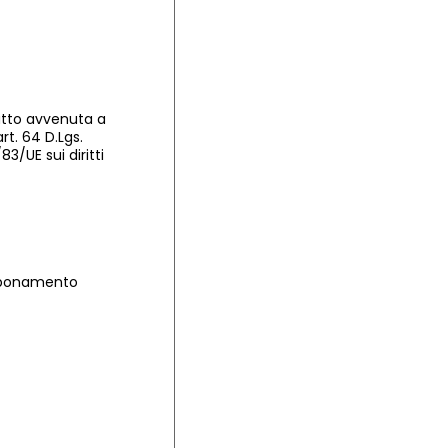
atto avvenuta a
rt. 64 D.Lgs.
3/UE sui diritti
i abbonamento