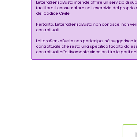
LetteraSenzaBusta intende offrire un servizio di su
facilitare il consumatore nell’esercizio del proprio
del Codice Civile.
Pertanto, LetteraSenzaBusta non conosce, non verific
contrattuali.
LetteraSenzaBusta non partecipa, nè suggerisce i
contrattuale che resta una specifica facoltà da eser
contrattuali effettivamente vincolanti tra le parti