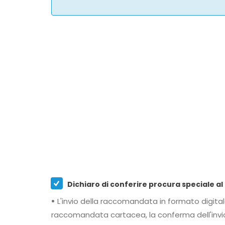
•
L'invio della raccomandata in formato digitale tramite Posta Elettronica Certificata viene effettuato al momento stesso della spedizione
raccomandata cartacea, la conferma dell'invio viene notificata via email e le buste di accettazione e c