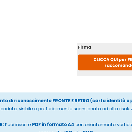
Firma
CLICCA QUI per F
raccomand
to di riconoscimento FRONTE E RETRO (carta identità o
caduto, visibile e preferibilmente scansionato ad alta risolu
B:
Puoi inserire
PDF in formato A4
con orientamento vertic