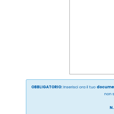
OBBLIGATORIO:
Inserisci ora il tuo
documen
non s
N.