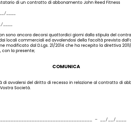
testatario di un contratto di abbonamento John Reed Fitness
 sono ancora decorsi quattordici giorni dalla stipula del contr
dai locali commerciali ed avvalendosi della facoltà prevista dall’a
 modificato dal D.Lgs. 21/2014 che ha recepito la direttiva 2011/8
 con la presente;
COMUNICA
tà di avvalersi del diritto di recesso in relazione al contratto d
Vostra Società.