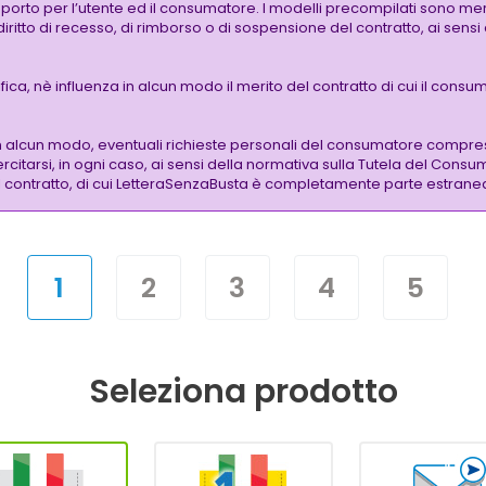
pporto per l’utente ed il consumatore. I modelli precompilati sono mer
 diritto di recesso, di rimborso o di sospensione del contratto, ai sen
a, nè influenza in alcun modo il merito del contratto di cui il consuma
n alcun modo, eventuali richieste personali del consumatore compre
citarsi, in ogni caso, ai sensi della normativa sulla Tutela del Consu
 del contratto, di cui LetteraSenzaBusta è completamente parte estrane
1
2
3
4
5
Seleziona prodotto