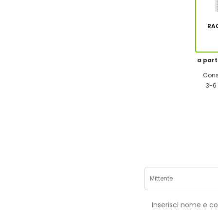
RA
a part
Cons
3-6 
Inse