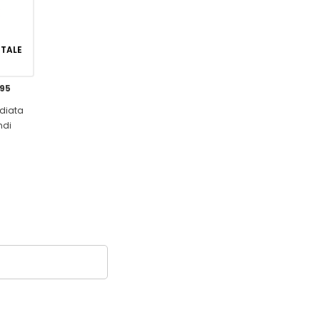
GITALE
,95
diata
ndi