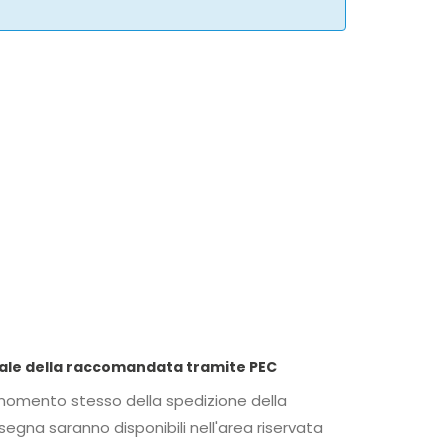
 LetteraSenzaBusta.com per anticipare copia digitale della raccomandata tramite PEC