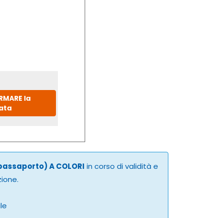
IRMARE la
ata
 passaporto) A COLORI
in corso di validità e
zione.
ale