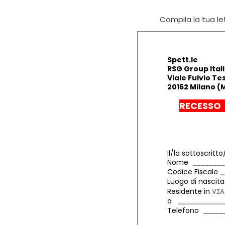
Compila la tua let
Spett.le
RSG Group Italia
Viale Fulvio Tes
20162 Milano (M
RECESSO 
Il/la sottoscritto
Nome
Codice Fiscale
Luogo di nasci
Residente in
a
Telefono