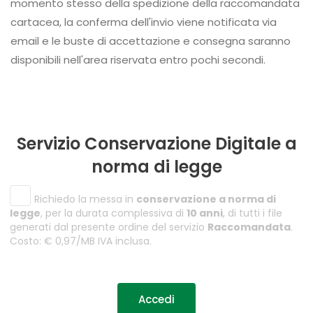
momento stesso della spedizione della raccomandata
cartacea, la conferma dell'invio viene notificata via
email e le buste di accettazione e consegna saranno
disponibili nell'area riservata entro pochi secondi.
Servizio Conservazione Digitale a
norma di legge
Richiedo la messa in
conservazione a norma di
legge
, per la durata complessiva di
10 anni
, di tutti i file
generati dal presente ordine del servizio
Raccomandata
.
Costo: € 0,97/MB IVA inclusa.
Accedi