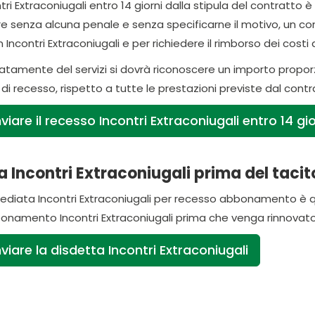
ri Extraconiugali entro 14 giorni dalla stipula del contratto è q
senza alcuna penale e senza specificarne il motivo, un contra
 Incontri Extraconiugali e per richiedere il rimborso dei costi
tamente del servizi si dovrà riconoscere un importo propor
to di recesso, rispetto a tutte le prestazioni previste dal contr
iare il recesso Incontri Extraconiugali entro 14 gio
 Incontri Extraconiugali prima del tacit
ediata Incontri Extraconiugali per recesso abbonamento è qu
namento Incontri Extraconiugali prima che venga rinnovato
viare la disdetta Incontri Extraconiugali