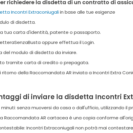
r richiedere la disdetta di un contratto di assic
tta Incontri Extraconiugali
in base alle tue esigenze
dulo di disdetta.
ella tua carta d'identità, patente o passaporto.
 LetteraSenzaBusta oppure effettua il Login.
a del modulo di disdetta da inviare.
to tramite carta di credito o prepagata.
di ritorno della Raccomandata AR inviata a Incontri Extra Coniu
ntaggi di inviare la disdetta Incontri E
 minuti: senza muoversi da casa o dall'ufficio, utilizzando il
: la Raccomandata AR cartacea è una copia conforme all'origi
ontestabile: Incontri Extraconiugali non potrà mai contesta