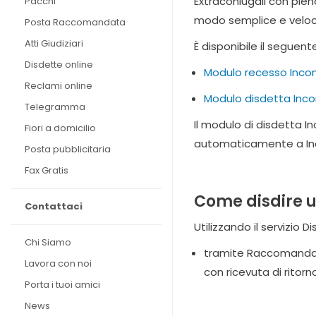
Extraconiugali con pien
Pacchi
modo semplice e veloc
Posta Raccomandata
Atti Giudiziari
È disponibile il seguent
Disdette online
Modulo recesso Incontr
Reclami online
Modulo disdetta Inco
Telegramma
Il modulo di disdetta I
Fiori a domicilio
automaticamente a Inco
Posta pubblicitaria
Fax Gratis
Come disdire u
Contattaci
Utilizzando il servizio 
Chi Siamo
tramite Raccomandat
Lavora con noi
con ricevuta di ritorno
Porta i tuoi amici
News