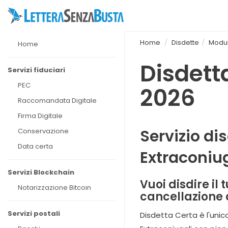
Home
Disdette
Moduli
Home
Disdett
Servizi fiduciari
PEC
2026
Raccomandata Digitale
Firma Digitale
Servizio di
Conservazione
Data certa
Extraconiu
Servizi Blockchain
Vuoi disdire il
Notarizzazione Bitcoin
cancellazione
Servizi postali
Disdetta Certa è l'unic