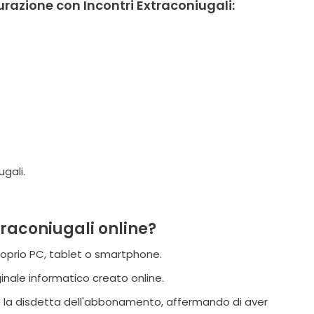
urazione con Incontri Extraconiugali:
gali.
xtraconiugali online?
 proprio PC, tablet o smartphone.
nale informatico creato online.
re la disdetta dell'abbonamento, affermando di aver