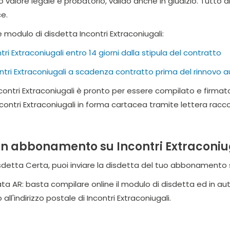
o valore legale e probatorio, valido anche in giudizio. Tutto
e.
e modulo di disdetta Incontri Extraconiugali:
i Extraconiugali entro 14 giorni dalla stipula del contratto
ntri Extraconiugali a scadenza contratto prima del rinnovo
ncontri Extraconiugali è pronto per essere compilato e firmat
ntri Extraconiugali in forma cartacea tramite lettera racco
n abbonamento su Incontri Extraconiug
Disdetta Certa, puoi inviare la disdetta del tuo abbonamento s
a AR: basta compilare online il modulo di disdetta ed in 
 all'indirizzo postale di Incontri Extraconiugali.