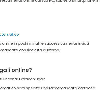
 direttamente online dal tuo PC, tablet o smartphone, in
 automatico
o online in pochi minuti e successivamente inviati
mandata con ricevuta di ritorno.
ali online?
u Incontri Extraconiugali:
automatico sarà spedita una raccomandata cartacea