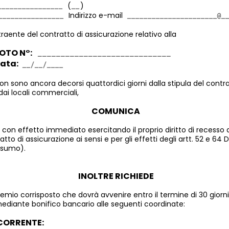
(
)
Indirizzo e-mail
traente del contratto di assicurazione relativo alla
OTO N°:
data:
 sono ancora decorsi quattordici giorni dalla stipula del contr
dai locali commerciali,
COMUNICA
con effetto immediato esercitando il proprio diritto di recesso 
tto di assicurazione ai sensi e per gli effetti degli artt. 52 e 64 
nsumo).
INOLTRE RICHIEDE
premio corrisposto che dovrà avvenire entro il termine di 30 giorn
ediante bonifico bancario alle seguenti coordinate:
CORRENTE: