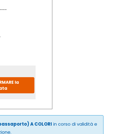
IRMARE la
ata
 passaporto) A COLORI
in corso di validità e
zione.