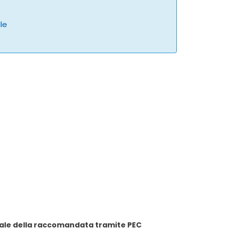
ale
 LetteraSenzaBusta.com per anticipare copia digitale della raccomandata tramite PEC