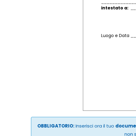
intestato a:
Luogo e Data
OBBLIGATORIO:
Inserisci ora il tuo
documen
non s