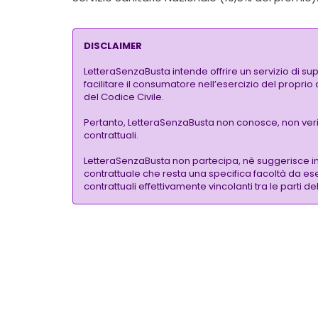
DISCLAIMER
LetteraSenzaBusta intende offrire un servizio di su
facilitare il consumatore nell’esercizio del proprio
del Codice Civile.
Pertanto, LetteraSenzaBusta non conosce, non verific
contrattuali.
LetteraSenzaBusta non partecipa, nè suggerisce i
contrattuale che resta una specifica facoltà da eser
contrattuali effettivamente vincolanti tra le parti