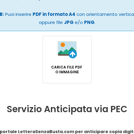
B:
Puoi inserire
PDF in formato A4
con orientamento vertic
oppure file
JPG
e/o
PNG
.
CARICA FILE PDF
O IMMAGINE
Servizio Anticipata via PEC
Dichiaro di conferire procura speciale al portale