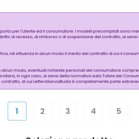
pporto per l’utente ed il consumatore. I modelli precompilati sono mer
 diritto di recesso, di rimborso o di sospensione del contratto, ai sen
a, nè influenza in alcun modo il merito del contratto di cui il consuma
n alcun modo, eventuali richieste personali del consumatore compre
citarsi, in ogni caso, ai sensi della normativa sulla Tutela del Consu
 del contratto, di cui LetteraSenzaBusta è completamente parte estrane
1
2
3
4
5