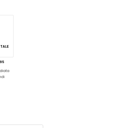
GITALE
,95
diata
ndi