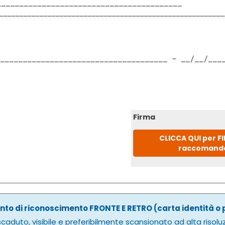
Firma
CLICCA QUI per F
raccomand
to di riconoscimento FRONTE E RETRO (carta identità o
caduto, visibile e preferibilmente scansionato ad alta risolu