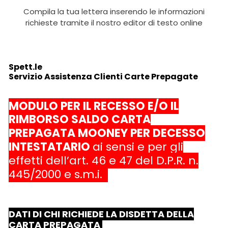
Compila la tua lettera inserendo le informazioni
richieste tramite il nostro editor di testo online
Spett.le
Servizio Assistenza Clienti Carte Prepagate
MODULO PER IL RECESSO E/O IL
RIMBORSO SALDO CARTA
PREPAGATA MOONEY
PER DECESSO
INTESTATARIO
ai sensi e per gli
effetti dell’art. 46 e 47 del D.P.R. n.
445/2000 e s.m.i.
DATI DI CHI RICHIEDE LA DISDETTA DELLA
CARTA PREPAGATA