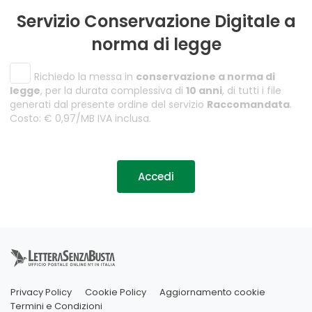
Servizio Conservazione Digitale a
norma di legge
Richiedo la messa in
conservazione a norma di
legge
, per la durata complessiva di
10 anni
, di tutti i file
generati dal presente ordine del servizio
Raccomandata
.
Costo: € 0,97/MB IVA inclusa.
Accedi
Privacy Policy
Cookie Policy
Aggiornamento cookie
Termini e Condizioni