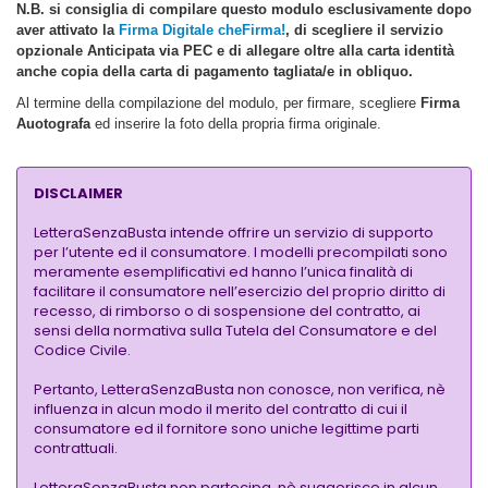
N.B.
si consiglia di compilare questo modulo esclusivamente dopo
aver attivato la
Firma Digitale cheFirma!
, di scegliere il servizio
opzionale Anticipata via PEC e di allegare oltre alla carta identità
anche copia della carta di pagamento tagliata/e in obliquo.
Al termine della compilazione del modulo, per firmare, scegliere
Firma
Auotografa
ed inserire la foto della propria firma originale.
DISCLAIMER
LetteraSenzaBusta intende offrire un servizio di supporto
per l’utente ed il consumatore. I modelli precompilati sono
meramente esemplificativi ed hanno l’unica finalità di
facilitare il consumatore nell’esercizio del proprio diritto di
recesso, di rimborso o di sospensione del contratto, ai
sensi della normativa sulla Tutela del Consumatore e del
Codice Civile.
Pertanto, LetteraSenzaBusta non conosce, non verifica, nè
influenza in alcun modo il merito del contratto di cui il
consumatore ed il fornitore sono uniche legittime parti
contrattuali.
LetteraSenzaBusta non partecipa, nè suggerisce in alcun