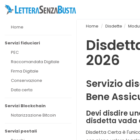
Home
Disdette
Modul
Home
Disdett
Servizi fiduciari
PEC
2026
Raccomandata Digitale
Firma Digitale
Servizio di
Conservazione
Data certa
Bene Assic
Servizi Blockchain
Devi disdire un
Notarizzazione Bitcoin
disdetta vada 
Servizi postali
Disdetta Certa è l'unic