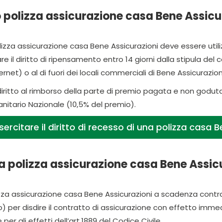
polizza assicurazione casa Bene Assicura
lizza assicurazione casa Bene Assicurazioni deve essere utili
re il diritto di ripensamento entro 14 giorni dalla stipula de
rnet) o al di fuori dei locali commerciali di Bene Assicurazion
 diritto al rimborso della parte di premio pagata e non goduta
Sanitario Nazionale (10,5% del premio).
ercitare il diritto di recesso di una polizza casa 
a polizza assicurazione casa Bene Assic
izza assicurazione casa Bene Assicurazioni a scadenza contra
to) per disdire il contratto di assicurazione con effetto imm
 per gli effetti dell’art.1889 del Codice Civile.