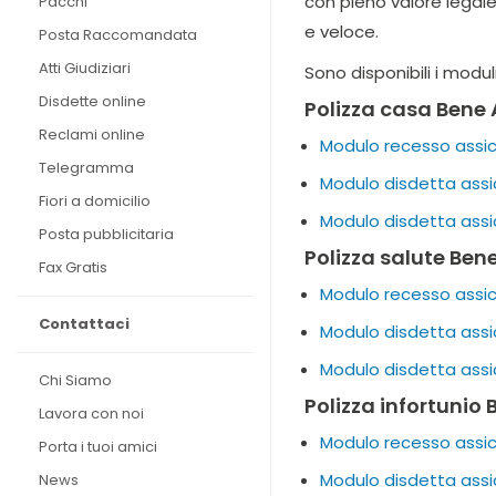
con pieno valore legale
Pacchi
e veloce.
Posta Raccomandata
Atti Giudiziari
Sono disponibili i modul
Disdette online
Polizza casa Bene 
Reclami online
Modulo recesso assicu
Telegramma
Modulo disdetta assi
Fiori a domicilio
Modulo disdetta assi
Posta pubblicitaria
Polizza salute Ben
Fax Gratis
Modulo recesso assicu
Contattaci
Modulo disdetta assi
Modulo disdetta assi
Chi Siamo
Polizza infortunio
Lavora con noi
Modulo recesso assicu
Porta i tuoi amici
Modulo disdetta assi
News