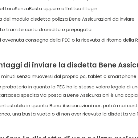
 LetteraSenzaBusta oppure effettua il Login
a del modulo disdetta polizza Bene Assicurazioni da inviare
to tramite carta di credito o prepagata
di avvenuta consegna della PEC o la ricevuta di ritorno della
ntaggi di inviare la disdetta Bene Assic
i minuti senza muoversi dal proprio pc, tablet o smartphone s
e probatorio in quanto la PEC ha lo stesso valore legale di u
tacea spedita via posta a Bene Assicurazioni è una copia co
ontestabile in quanto Bene Assicurazioni non potrà mai conte
ianco, una busta vuota o di non aver ricevuto la disdetta via 