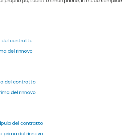
dal proprio pc, tablet o smartphone, in modo semplice
a del contratto
ma del rinnovo
la del contratto
rima del rinnovo
e
tipula del contratto
o prima del rinnovo