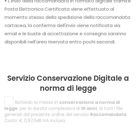
•
L'invio della raccomandata in formato digitale tramite
Posta Elettronica Certificata viene effettuato al
momento stesso della spedizione della raccomandata
cartacea, la conferma dell'invio viene notificata via
email e le buste di accettazione e consegna saranno
disponibili nell'area riservata entro pochi secondi.
Servizio Conservazione Digitale a
norma di legge
Richiedo la messa in
conservazione a norma di
legge
, per la durata complessiva di
10 anni
, di tutti i file
generati dal presente ordine del servizio
Raccomandata
.
Costo: € 0,97/MB IVA inclusa.