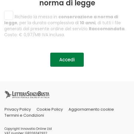
norma di legge
Richiedo la messa in
conservazione a norma di
legge
, per la durata complessiva di
10 anni
, di tutti i file
generati dal presente ordine del servizio
Raccomandata
.
Costo: € 0,97/MB IVA inclusa.
Accedi
Privacy Policy
Cookie Policy
Aggiornamento cookie
Termini e Condizioni
Copyright Innovatio Online Ltd
VAT number: GB206342932