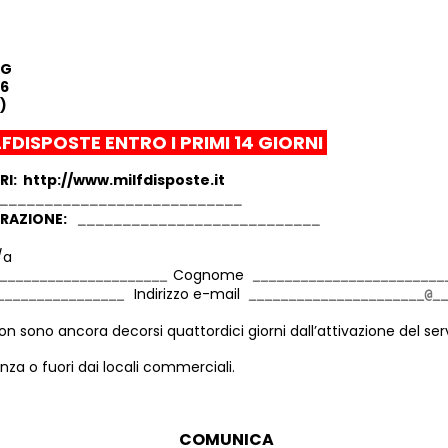
AG
6
)
FDISPOSTE ENTRO I PRIMI 14 GIORNI
RI: http://www.milfdisposte.it
TRAZIONE:
/a
Cognome
Indirizzo e-mail
 sono ancora decorsi quattordici giorni dall’attivazione del servi
nza o fuori dai locali commerciali.
COMUNICA