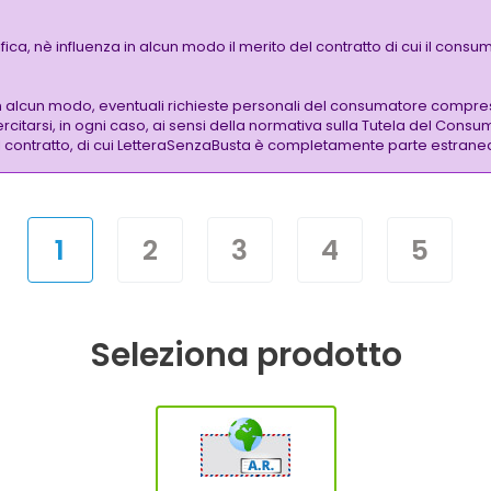
a, nè influenza in alcun modo il merito del contratto di cui il consuma
n alcun modo, eventuali richieste personali del consumatore compre
citarsi, in ogni caso, ai sensi della normativa sulla Tutela del Consu
 del contratto, di cui LetteraSenzaBusta è completamente parte estrane
1
2
3
4
5
Seleziona prodotto