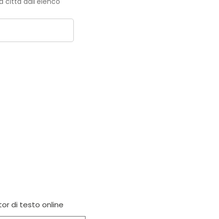
la città dall'elenco
tor di testo online