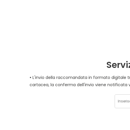
Servi
•
L'invio della raccomandata in formato digitale tramite Posta Elettronica Certificata viene effettuato al momento stesso della spedizion