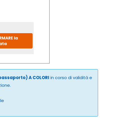
IRMARE la
ata
 passaporto) A COLORI
in corso di validità e
zione.
ale