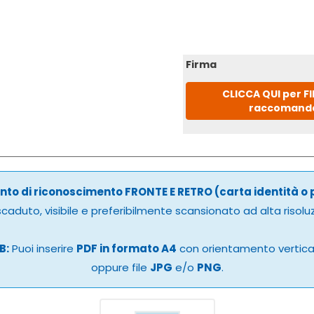
Firma
CLICCA QUI per F
raccomand
to di riconoscimento FRONTE E RETRO (carta identità o
caduto, visibile e preferibilmente scansionato ad alta risolu
B:
Puoi inserire
PDF in formato A4
con orientamento vertic
oppure file
JPG
e/o
PNG
.