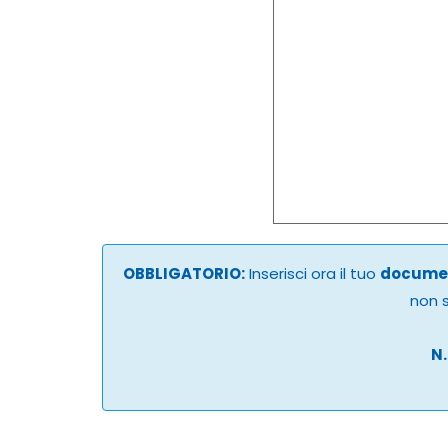
OBBLIGATORIO:
Inserisci ora il tuo
documen
non s
N.