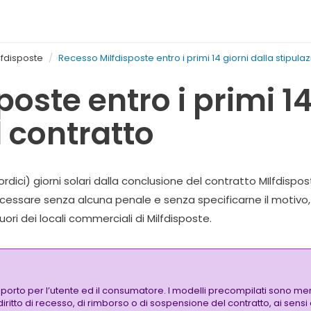
lfdisposte
Recesso Milfdisposte entro i primi 14 giorni dalla stipula
oste entro i primi 14
l contratto
dici) giorni solari dalla conclusione del contratto MIlfdispos
 e cessare senza alcuna penale e senza specificarne il motiv
uori dei locali commerciali di Milfdisposte.
pporto per l’utente ed il consumatore. I modelli precompilati sono mer
 diritto di recesso, di rimborso o di sospensione del contratto, ai sen