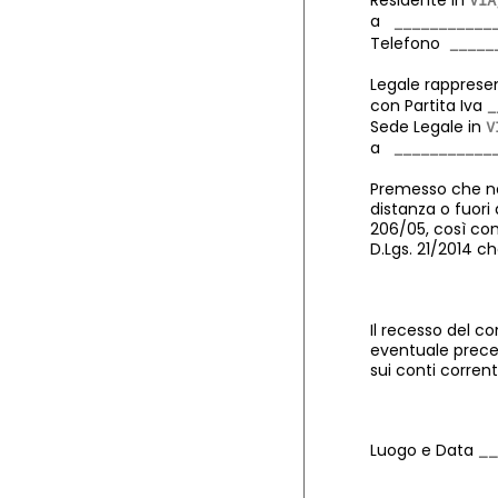
Residente in
a
Telefono
Legale rapprese
con Partita Iva
Sede Legale in
a
Premesso che non
distanza o fuori
206/05, così co
D.Lgs. 21/2014 ch
Il recesso del co
eventuale preced
sui conti corren
Luogo e Data