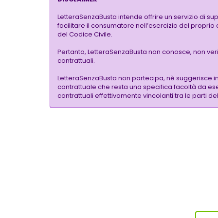
LetteraSenzaBusta intende offrire un servizio di su
facilitare il consumatore nell’esercizio del proprio
del Codice Civile.
Pertanto, LetteraSenzaBusta non conosce, non verific
contrattuali.
LetteraSenzaBusta non partecipa, nè suggerisce i
contrattuale che resta una specifica facoltà da eser
contrattuali effettivamente vincolanti tra le parti