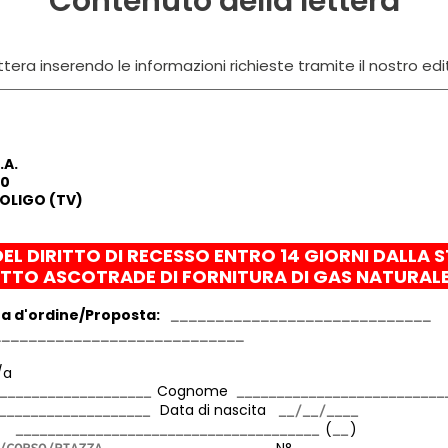
Contenuto della lettera
tera inserendo le informazioni richieste tramite il nostro edi
 S.P.A.
30
SOLIGO (TV)
DEL DIRITTO DI RECESSO ENTRO 14 GIORNI DALLA 
ATTO ASCOTRADE
DI FORNITURA DI GAS NATURA
a d'ordine/Proposta:
/a
Cognome
Data di nascita
ta
(
)