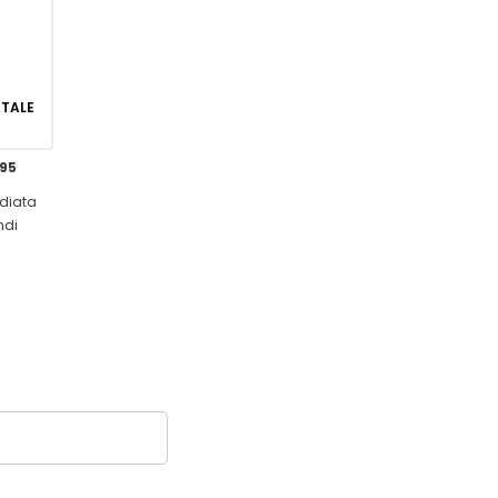
GITALE
,95
diata
ndi