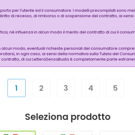
pporto per l’utente ed il consumatore. I modelli precompilati sono mer
 diritto di recesso, di rimborso o di sospensione del contratto, ai sen
a, nè influenza in alcun modo il merito del contratto di cui il consuma
n alcun modo, eventuali richieste personali del consumatore compre
citarsi, in ogni caso, ai sensi della normativa sulla Tutela del Consu
 del contratto, di cui LetteraSenzaBusta è completamente parte estrane
1
2
3
4
5
Seleziona prodotto