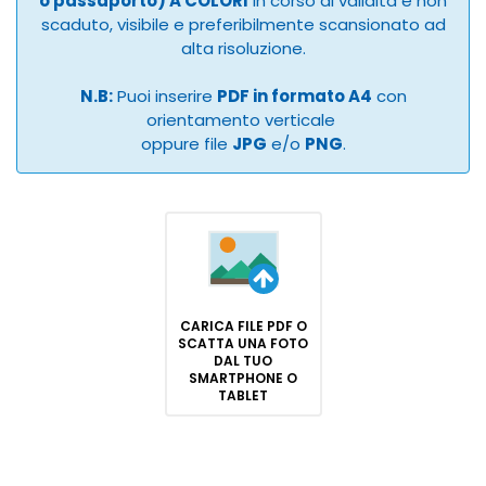
o passaporto) A COLORI
in corso di validità e non
scaduto, visibile e preferibilmente scansionato ad
alta risoluzione.
N.B:
Puoi inserire
PDF in formato A4
con
orientamento verticale
oppure file
JPG
e/o
PNG
.
CARICA FILE PDF O
SCATTA UNA FOTO
DAL TUO
SMARTPHONE O
TABLET