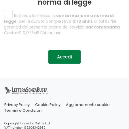
norma di legge
Richiedo la messa in
conservazione a norma di
legge
, per la durata complessiva di
10 anni
, di tutti i file
generati dal presente ordine del servizio
Raccomandata
.
Costo: € 0,97/MB IVA inclusa.
Accedi
Privacy Policy
Cookie Policy
Aggiornamento cookie
Termini e Condizioni
Copyright Innovatio Online Ltd
VAT number: GB206342932