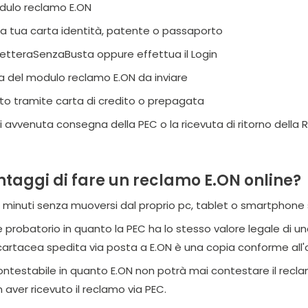
odulo reclamo E.ON
ella tua carta identità, patente o passaporto
 LetteraSenzaBusta oppure effettua il Login
ma del modulo reclamo E.ON da inviare
to tramite carta di credito o prepagata
di avvenuta consegna della PEC o la ricevuta di ritorno della
ntaggi di fare un reclamo E.ON online?
i minuti senza muoversi dal proprio pc, tablet o smartphone s
e probatorio in quanto la PEC ha lo stesso valore legale di u
tacea spedita via posta a E.ON è una copia conforme all'or
ntestabile in quanto E.ON non potrà mai contestare il recla
 aver ricevuto il reclamo via PEC.