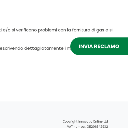
e/o si verificano problemi con la fornitura di gas e si
INVIA RECLAMO
, descrivendo dettagliatamente i motivi del reclamo e
Copyright Innovatio Online Ltd
VAT number: GB206342932