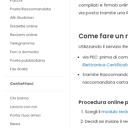
Pacchi
compilati e firmati onl
Posta Raccomandata
via posta tramite una 
Atti Giudiziari
Disdette online
Come fare un 
Reclami online
Telegramma
Utilizzando il servizio 
Fiori a domicilio
via PEC: prima di com
Posta pubblicitaria
Elettronica Certifica
Fax Gratis
tramite Raccomandata
raccomandata cartacea
Contattaci
Chi Siamo
Procedura online p
Lavora con noi
Scegli il
modulo recl
Porta i tuoi amici
Decidi se inviare i
News