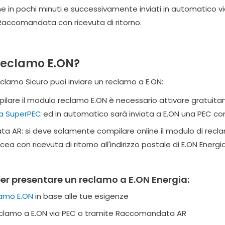
ine in pochi minuti e successivamente inviati in automatico v
Raccomandata con ricevuta di ritorno.
reclamo E.ON?
Reclamo Sicuro puoi inviare un reclamo a E.ON:
pilare il modulo reclamo E.ON è necessario attivare gratuit
ta SuperPEC
ed in automatico sarà inviata a E.ON una PEC con
 AR: si deve solamente compilare online il modulo di recl
 con ricevuta di ritorno all'indirizzo postale di E.ON Energia
er presentare un reclamo a E.ON Energia:
amo E.ON
in base alle tue esigenze
l reclamo a E.ON via PEC o tramite Raccomandata AR